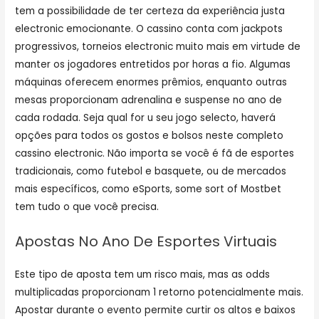
tem a possibilidade de ter certeza da experiência justa
electronic emocionante. O cassino conta com jackpots
progressivos, torneios electronic muito mais em virtude de
manter os jogadores entretidos por horas a fio. Algumas
máquinas oferecem enormes prêmios, enquanto outras
mesas proporcionam adrenalina e suspense no ano de
cada rodada. Seja qual for u seu jogo selecto, haverá
opções para todos os gostos e bolsos neste completo
cassino electronic. Não importa se você é fã de esportes
tradicionais, como futebol e basquete, ou de mercados
mais específicos, como eSports, some sort of Mostbet
tem tudo o que você precisa.
Apostas No Ano De Esportes Virtuais
Este tipo de aposta tem um risco mais, mas as odds
multiplicadas proporcionam 1 retorno potencialmente mais.
Apostar durante o evento permite curtir os altos e baixos