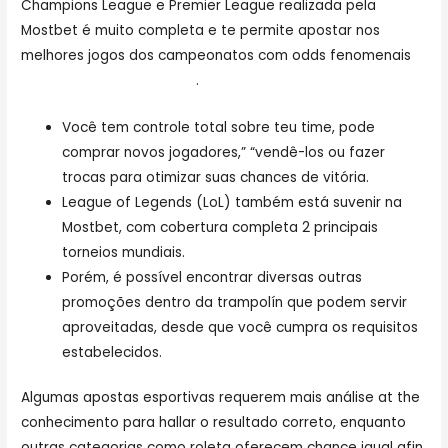
Champions League e Premier League realizada pela
Mostbet é muito completa e te permite apostar nos
melhores jogos dos campeonatos com odds fenomenais
theatreolympics2019.com
.
Você tem controle total sobre teu time, pode
comprar novos jogadores,” “vendê-los ou fazer
trocas para otimizar suas chances de vitória.
League of Legends (LoL) também está suvenir na
Mostbet, com cobertura completa 2 principais
torneios mundiais.
Porém, é possível encontrar diversas outras
promoções dentro da trampolín que podem servir
aproveitadas, desde que você cumpra os requisitos
estabelecidos.
Algumas apostas esportivas requerem mais análise at the
conhecimento para hallar o resultado correto, enquanto
outras categorias como roleta oferecem chance igual afin