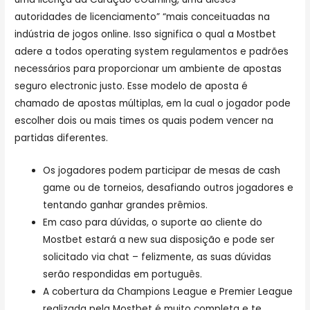
autoridades de licenciamento” “mais conceituadas na
indústria de jogos online. Isso significa o qual a Mostbet
adere a todos operating system regulamentos e padrões
necessários para proporcionar um ambiente de apostas
seguro electronic justo. Esse modelo de aposta é
chamado de apostas múltiplas, em la cual o jogador pode
escolher dois ou mais times os quais podem vencer na
partidas diferentes.
Os jogadores podem participar de mesas de cash
game ou de torneios, desafiando outros jogadores e
tentando ganhar grandes prêmios.
Em caso para dúvidas, o suporte ao cliente do
Mostbet estará a new sua disposição e pode ser
solicitado via chat – felizmente, as suas dúvidas
serão respondidas em português.
A cobertura da Champions League e Premier League
realizada pela Mostbet é muito completa e te