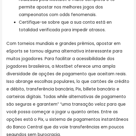
permite apostar nos melhores jogos dos
campeonatos com odds fenomenais.
Certifique-se sobre que a sua conta está en
totalidad verificada para impedir atrasos.
Com torneios mundiais e grandes prêmios, apostar em
eSports se tornou alguma alternativa interessante para
muitos jogadores. Para facilitar a acessibilidade dos
jogadores brasileiros, a Mostbet oferece uma ampla
diversidade de opções de pagamento que aceitam reais.
Isso abrange escolhas populares, lo que cartões de crédito
e débito, transferência bancária, Pix, billete bancário e
carteiras digitais. Todas while alternativas de pagamento
são seguras e garantem” “uma transação veloz para que
você possa começar a jogar u quanto antes. Entre as
opções está o Pix, u sistema de pagamentos instantâneos
do Banco Central que da voie transferências em poucos
segundos sem burocracia.