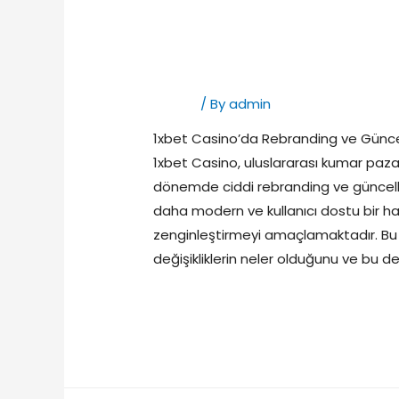
1xbet Casino’da R
Güncellemeleri Ke
casino
/ By
admin
1xbet Casino’da Rebranding ve Güncell
1xbet Casino, uluslararası kumar paza
dönemde ciddi rebranding ve güncelle
daha modern ve kullanıcı dostu bir ha
zenginleştirmeyi amaçlamaktadır. Bu
değişikliklerin neler olduğunu ve bu değ
Read More »