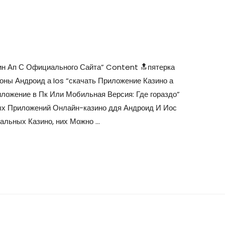
азино и Телефон Андроид
ложений
ин Ап С Официального Сайта” Content 🔝пятерка
оны Андроид а Ios “скачать Приложение Казино а
иложение в Пк Или Мобильная Версия: Где гораздо”
ых Приложений Онлайн-казино ддя Андроид И Иос
альных Казино, них Можно …