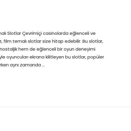
ı Slotlar Çevrimiçi casinolarda eğlenceli ve
film temalı slotlar size hitap edebilir. Bu slotlar,
 nostaljik hem de eğlenceli bir oyun deneyimi
yle oyuncuları ekrana kilitleyen bu slotlar, popüler
larken aynı zamanda …