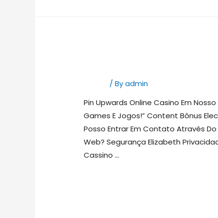
Pin Up On Line Casi
casino
/ By
admin
Pin Upwards Online Casino Em Nosso 
Games E Jogos!” Content Bônus Ele
Posso Entrar Em Contato Através Do 
Web? Segurança Elizabeth Privacidad
Cassino …
Read More »