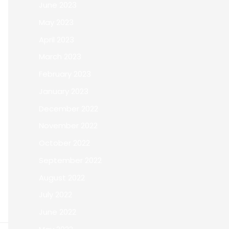
June 2023
May 2023
April 2023
March 2023
February 2023
January 2023
December 2022
November 2022
October 2022
September 2022
August 2022
July 2022
June 2022