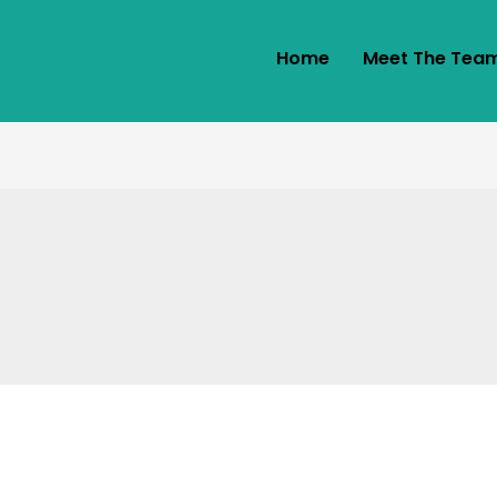
Home
Meet The Tea
 Popüler Film Temalı