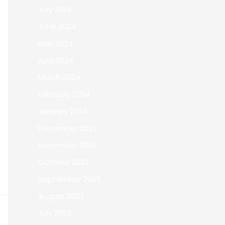
July 2024
June 2024
May 2024
April 2024
March 2024
February 2024
January 2024
December 2023
November 2023
October 2023
September 2023
August 2023
July 2023