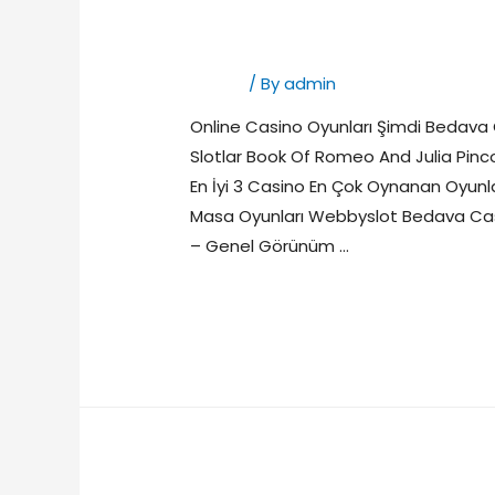
En İyi Slot Oyunla
casino
/ By
admin
Online Casino Oyunları Şimdi Bedava 
Slotlar Book Of Romeo And Julia Pinc
En İyi 3 Casino En Çok Oynanan Oyunl
Masa Oyunları Webbyslot Bedava Casi
– Genel Görünüm …
Read More »