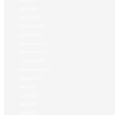
May 2022
April 2022
March 2022
February 2022
January 2022
December 2021
November 2021
October 2021
September 2021
August 2021
July 2021
June 2021
May 2021
April 2021