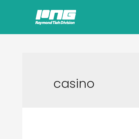
casino
Denemeniz Gereken