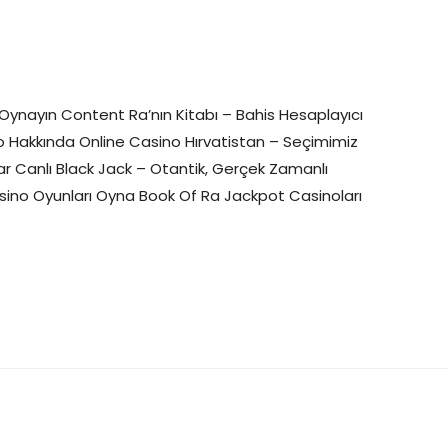
rı Ücretsiz Casino Oyunları
Oynayın Content Ra’nın Kitabı – Bahis Hesaplayıcı
o Hakkında Online Casino Hırvatistan – Seçimimiz
ar Canlı Black Jack – Otantik, Gerçek Zamanlı
no Oyunları Oyna Book Of Ra Jackpot Casinoları