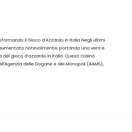
n AAMS Stanno
oco d’Azzardo in Italia
rmando il Gioco d’Azzardo in Italia Negli ultimi
 è aumentato notevolmente, portando una vera e
del gioco d’azzardo in Italia. Questi casinò
dell’Agenzia delle Dogane e dei Monopoli (AAMS),