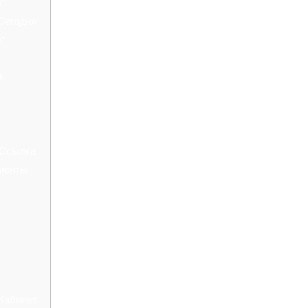
ы”
Сегодня
ы”
й
 Ссылка
иенты
Кабинет