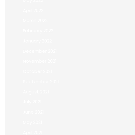
May 2022
April 2022
March 2022
February 2022
January 2022
December 2021
November 2021
October 2021
September 2021
August 2021
July 2021
June 2021
May 2021
April 2021