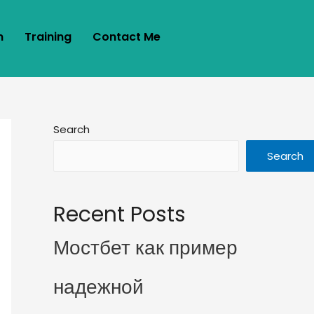
m
Training
Contact Me
Search
Search
Recent Posts
Мостбет как пример
надежной