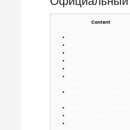
Официальный 
Content
только Искать Зеркало Mostb
Казино же Live Игры
Спортивная Линия И Коэффиц
Скачать На Айфон
Линия Live
Официальный Сайт же Личны
Кабинет
другие Функции И Программа
Лояльности
Зеркало Мостбет: Актуальная
Мобильное Зеркало Мостбет
“мостбет Зеркало Рабочее в С