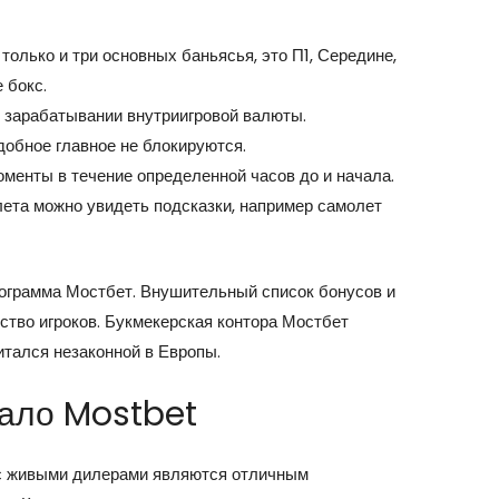
только и три основных баньясья, это П1, Середине,
 бокс.
 зарабатывании внутриигровой валюты.
обное главное не блокируются.
менты в течение определенной часов до и начала.
лета можно увидеть подсказки, например самолет
рограмма Мостбет. Внушительный список бонусов и
тво игроков. Букмекерская контора Мостбет
итался незаконной в Европы.
кало Mostbet
 с живыми дилерами являются отличным