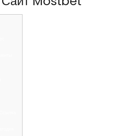
Сайт Mostbet”
et
иенты
й
 Ссылка
егодня