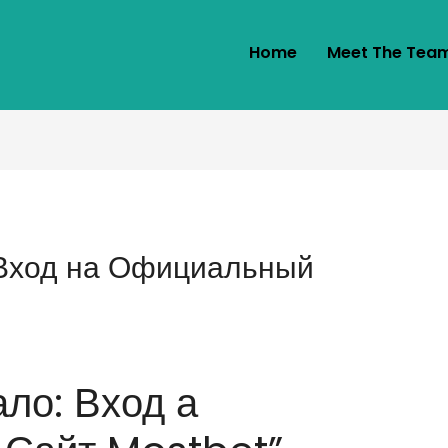
Home
Meet The Tea
 Вход на Официальный
ало: Вход а