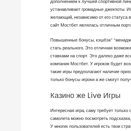
дополнением к лучшей спортивной лини
устанавливает громадные джекпоты. Иг
желающий, независимо от его статуса 
сайт Мостбет являлась отличным порта
Повышенные бонусы, кэшбэк” “менаджер
стать реального. Это отличная возможн
ставками на спорт. Это далеко даже в
компания Мостбет. У игроков будет во
такие игры предполагают наличие приз
только бонусы игроки а же смогут полу
Казино же Live Игры
Интересная игра, саму требует только 
самолета можно посмотреть подсказки,
У многих пользователей есть твои страт