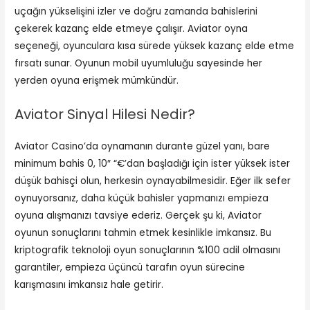
uçağın yükselişini izler ve doğru zamanda bahislerini
çekerek kazanç elde etmeye çalışır. Aviator oyna
seçeneği, oyunculara kısa sürede yüksek kazanç elde etme
fırsatı sunar. Oyunun mobil uyumluluğu sayesinde her
yerden oyuna erişmek mümkündür.
Aviator Sinyal Hilesi Nedir?
Aviator Casino’da oynamanın durante güzel yanı, bare
minimum bahis 0, 10″ “€’dan başladığı için ister yüksek ister
düşük bahisçi olun, herkesin oynayabilmesidir. Eğer ilk sefer
oynuyorsanız, daha küçük bahisler yapmanızı empieza
oyuna alışmanızı tavsiye ederiz. Gerçek şu ki, Aviator
oyunun sonuçlarını tahmin etmek kesinlikle imkansız. Bu
kriptografik teknoloji oyun sonuçlarının %100 adil olmasını
garantiler, empieza üçüncü tarafın oyun sürecine
karışmasını imkansız hale getirir.