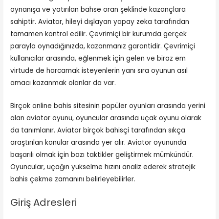
oynanışa ve yatırılan bahse oran şeklinde kazançlara
sahiptir. Aviator, hileyi dışlayan yapay zeka tarafından
tamamen kontrol edilir. Çevrimiçi bir kurumda gerçek
parayla oynadığınızda, kazanmanız garantidir. Çevrimiçi
kullanıcılar arasında, eğlenmek için gelen ve biraz em
virtude de harcamak isteyenlerin yanı sıra oyunun asıl
amacı kazanmak olanlar da var.
Birçok online bahis sitesinin popüler oyunları arasında yerini
alan aviator oyunu, oyuncular arasında uçak oyunu olarak
da tanımlanır. Aviator birçok bahisçi tarafından sıkça
araştırılan konular arasında yer alır. Aviator oyununda
başarılı olmak için bazı taktikler geliştirmek mümkündür.
Oyuncular, uçağın yükselme hızını analiz ederek stratejik
bahis çekme zamanını belirleyebilirler.
Giriş Adresleri