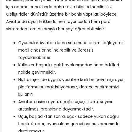
için ödemeler hakkında daha fazla bilgi edinebilirsiniz.
Geliştiriciler dürüstlük üzerine bir bahis yaptılar, böylece
Aviator’da oyun hakkında hem oyuncudan hem para
sistemden tam anlamıyla her şeyi öğrenebilirsiniz.
Oyuncular Aviator demo sürümüne erişim sağlayarak
mobil cihazlarına indirebilir ve ücretsiz
faydalanabilirler.
Kullanıcı, başarılı uçak havalanmadan önce ödülleri
nakde çevirmelidir.
Hızlı bir şekilde uygun, yasal ve karlı bir çevrimiçi oyun
platformu bulmak istiyorsanız, derecelendirmemizi
kullanın.
Aviator casino oyna, uçağın uçuşu ile katsayının
arttırılması prensibine dayanmaktadır.
Uçuş başladıktan sonra, uçak sadece yukarı doğru
hareket eder, oyuncuların görevi oyunu zamanında
durdurmaktır.