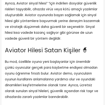
Ayrıca, Aviator sinyal hilesi” “için indirilen dosyalar güvenlik
riskleri taşıyabilir, cihazda virüs veya kötü amaçlı yazılımlar
oluşturabilir. Aviator oyununda başarı sağlamak için sinyal
hilesi gibi yöntemlere başvurmak yerine deneyim kazanmak
ve stratejik düşünmek daha güvenli bir seçenektir. Sinyal
hilesi kısa vadede kazanç sağlıyor gibi görünse de uzun
vadede güvenli bir yöntem değildir.
Aviator Hilesi Satan Kişiler 🧙
Bu mod, özellikle oyuna yeni başlayanlar için önemlidir
çünkü oyuncular gerçek para kaybetme endişesi olmadan
oyunu öğrenme fırsatı bulur. Aviator demo, oyuncuların
oyunun kurallarını anlamalarına yardımcı olur ve oyundaki
dinamikleri keşfetmelerine olanak tanır. Ayrıca, ücretsiz
olarak sunulan sinyal hileleri, güvenlik açısından risk taşır ve
cihazlarda zararlı yazılımlar barındırabilir.