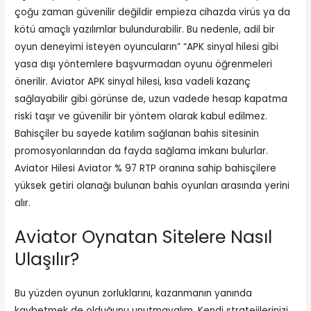
çoğu zaman güvenilir değildir empieza cihazda virüs ya da
kötü amaçlı yazılımlar bulundurabilir. Bu nedenle, adil bir
oyun deneyimi isteyen oyuncuların” “APK sinyal hilesi gibi
yasa dışı yöntemlere başvurmadan oyunu öğrenmeleri
önerilir. Aviator APK sinyal hilesi, kısa vadeli kazanç
sağlayabilir gibi görünse de, uzun vadede hesap kapatma
riski taşır ve güvenilir bir yöntem olarak kabul edilmez.
Bahisçiler bu sayede katılım sağlanan bahis sitesinin
promosyonlarından da fayda sağlama imkanı bulurlar.
Aviator Hilesi Aviator % 97 RTP oranına sahip bahisçilere
yüksek getiri olanağı bulunan bahis oyunları arasında yerini
alır.
Aviator Oynatan Sitelere Nasıl
Ulaşılır?
Bu yüzden oyunun zorluklarını, kazanmanın yanında
kaybetmek de olduğunu unutmayalım. Kendi stratejilerinizi