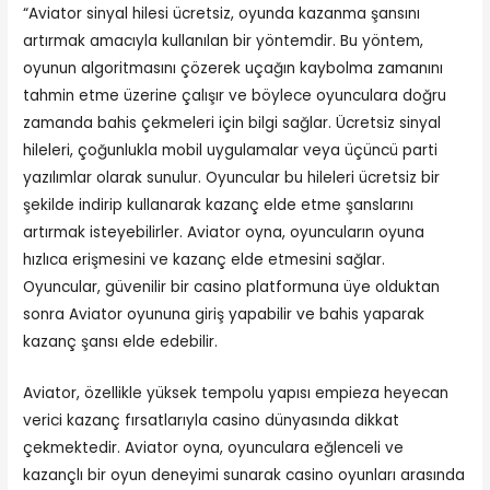
“Aviator sinyal hilesi ücretsiz, oyunda kazanma şansını
artırmak amacıyla kullanılan bir yöntemdir. Bu yöntem,
oyunun algoritmasını çözerek uçağın kaybolma zamanını
tahmin etme üzerine çalışır ve böylece oyunculara doğru
zamanda bahis çekmeleri için bilgi sağlar. Ücretsiz sinyal
hileleri, çoğunlukla mobil uygulamalar veya üçüncü parti
yazılımlar olarak sunulur. Oyuncular bu hileleri ücretsiz bir
şekilde indirip kullanarak kazanç elde etme şanslarını
artırmak isteyebilirler. Aviator oyna, oyuncuların oyuna
hızlıca erişmesini ve kazanç elde etmesini sağlar.
Oyuncular, güvenilir bir casino platformuna üye olduktan
sonra Aviator oyununa giriş yapabilir ve bahis yaparak
kazanç şansı elde edebilir.
Aviator, özellikle yüksek tempolu yapısı empieza heyecan
verici kazanç fırsatlarıyla casino dünyasında dikkat
çekmektedir. Aviator oyna, oyunculara eğlenceli ve
kazançlı bir oyun deneyimi sunarak casino oyunları arasında