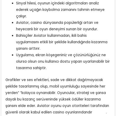
Sinyal hilesi, oyunun içindeki algoritmaları analiz
ederek uçağın kaybolma zamanını tahmin etmeye
çalışır.
Aviator, casino dünyasında popülerliği artan ve
heyecanlı bir oyun deneyimi sunan bir oyundur.
Bahisçiler Aviator kullanmadan, ikili bahis
uygulamasını etkili bir şekilde kullandığında kazanma
şansını arttırır.
Uygulama, ekran köşegeniniz ve çözünürlüğünüz ne
olursa olsun onu kullanıcı dostu yapan uyarlanabilir bir
tasarıma sahiptir.
Grafikler ve ses efektleri, sade ve dikkat dağıtmayacak
şekilde tasarlanmış olup, mobil uyumluluğu sayesinde her
yerden” “kolayca oynanabilir. Oyuncular, strateji ve şansa
dayalı bu kazanç serüveninde yüksek ödüller kazanma
şansını elde eder. Aviator oyunu oyun otoriteleri tarafından
güvenli olarak kabul edilen casino oyunlarındandır
aviator
.