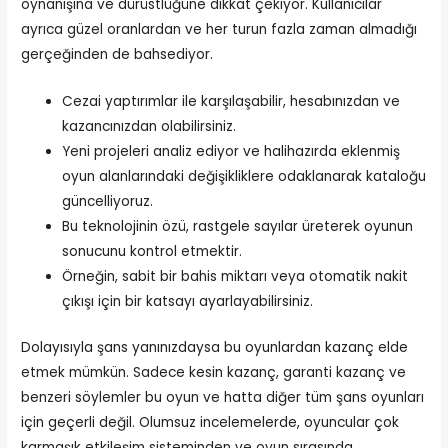
oynanışına ve dürüstlüğüne dikkat çekiyor. Kullanıcılar
ayrıca güzel oranlardan ve her turun fazla zaman almadığı
gerçeğinden de bahsediyor.
Cezai yaptırımlar ile karşılaşabilir, hesabınızdan ve
kazancınızdan olabilirsiniz.
Yeni projeleri analiz ediyor ve halihazırda eklenmiş
oyun alanlarındaki değişikliklere odaklanarak kataloğu
güncelliyoruz.
Bu teknolojinin özü, rastgele sayılar üreterek oyunun
sonucunu kontrol etmektir.
Örneğin, sabit bir bahis miktarı veya otomatik nakit
çıkışı için bir katsayı ayarlayabilirsiniz.
Dolayısıyla şans yanınızdaysa bu oyunlardan kazanç elde
etmek mümkün. Sadece kesin kazanç, garanti kazanç ve
benzeri söylemler bu oyun ve hatta diğer tüm şans oyunları
için geçerli değil. Olumsuz incelemelerde, oyuncular çok
karmaşık etkileşim sisteminden ve oyun sırasında