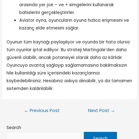
arasında yer joe – ve + simgelerini kullanarak
bahislerini gerçekleştirirler.
Aviator oyna, oyuncuların oyuna hızlıca erişmesini ve
kazanç elde etmesini sağlar.
Oyunun tüm kaynağı paylaşılıyor ve oyunda bir hata olursa
tüm oyunlar iptal ediliyor. Bu strateji Martingale’den daha
güvenli olabilir, ancak potansiyel olarak daha az kârlıdır.
Oyuncuya avantaj sağlayıp sağlamamasına bakılmaksızın
hile kullanıldığı süre içerisindeki kazançlarınızı
kaybedebilirsiniz. Hesabınız askıya alınabilir, ya da tamamen
sistemden kaldırılabilir.
←
Previous Post
Next Post
→
Search
Search