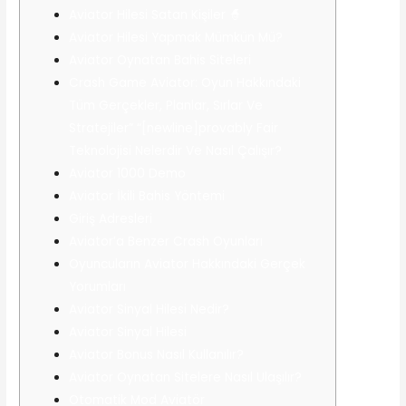
Aviator Hilesi Satan Kişiler 🧙
Aviator Hilesi Yapmak Mümkün Mü?
Aviator Oynatan Bahis Siteleri
Crash Game Aviator: Oyun Hakkındaki
Tüm Gerçekler, Planlar, Sırlar Ve
Stratejiler” “[newline]provably Fair
Teknolojisi Nelerdir Ve Nasıl Çalışır?
Aviator 1000 Demo
Aviator İkili Bahis Yöntemi
Giriş Adresleri
Aviator’a Benzer Crash Oyunları
Oyuncuların Aviator Hakkındaki Gerçek
Yorumları
Aviator Sinyal Hilesi Nedir?
Aviator Sinyal Hilesi
Aviator Bonus Nasıl Kullanılır?
Aviator Oynatan Sitelere Nasıl Ulaşılır?
Otomatik Mod Aviatör