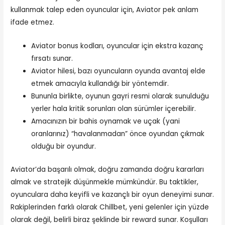
kullanmak talep eden oyuncular için, Aviator pek anlam
ifade etmez.
Aviator bonus kodları, oyuncular için ekstra kazanç
fırsatı sunar.
Aviator hilesi, bazı oyuncuların oyunda avantaj elde
etmek amacıyla kullandığı bir yöntemdir.
Bununla birlikte, oyunun gayri resmi olarak sunulduğu
yerler hala kritik sorunları olan sürümler içerebilir.
Amacınızın bir bahis oynamak ve uçak (yani
oranlarınız) “havalanmadan” önce oyundan çıkmak
olduğu bir oyundur.
Aviator’da başarılı olmak, doğru zamanda doğru kararları
almak ve stratejik düşünmekle mümkündür. Bu taktikler,
oyunculara daha keyifli ve kazançlı bir oyun deneyimi sunar.
Rakiplerinden farklı olarak Chillbet, yeni gelenler için yüzde
olarak değil, belirli biraz şeklinde bir reward sunar. Koşulları