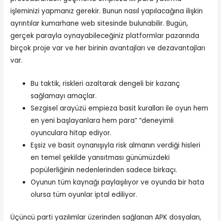
işleminizi yapmanız gerekir. Bunun nasıl yapılacağına ilişkin
ayrıntılar kumarhane web sitesinde bulunabilir. Bugün,
gerçek parayla oynayabileceğiniz platformlar pazarında
birçok proje var ve her birinin avantajları ve dezavantajları
var.
Bu taktik, riskleri azaltarak dengeli bir kazanç
sağlamayı amaçlar.
Sezgisel arayüzü empieza basit kuralları ile oyun hem
en yeni başlayanlara hem para” “deneyimli
oyunculara hitap ediyor.
Eşsiz ve basit oynanışıyla risk almanın verdiği hisleri
en temel şekilde yansıtması günümüzdeki
popülerliğinin nedenlerinden sadece birkaçı.
Oyunun tüm kaynağı paylaşılıyor ve oyunda bir hata
olursa tüm oyunlar iptal ediliyor.
Üçüncü parti yazılımlar üzerinden sağlanan APK dosyaları,