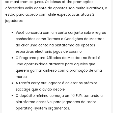
se manterem seguros. Os bónus at the promoções
oferecidos vello agente de apostas são muito lucrativos, e
estão para acordo com while expectativas atuais 2
jogadores.
Você concorda com um certo conjunto sobre regras
conhecidas como Termos e Condições da Mostbet
ao criar uma conta na plataforma de apostas
esportivas electronic jogos de cassino.
O Programa para Afiliados da Mostbet no Brasil é
uma oportunidade atraente para aqueles que
querem ganhar dinheiro com a promoção de uma
marca.
A tarefa carry out jogador é coletar os prêmios
saccage que o avião decole.
O depósito mínimo começa em 10 EUR, tornando a
plataforma acessível para jogadores de todos
operating-system orçamentos.