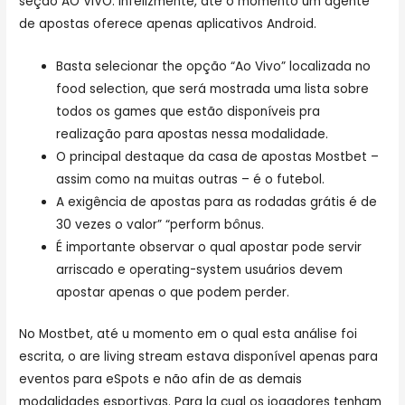
seção AO VIVO. Infelizmente, até o momento um agente
de apostas oferece apenas aplicativos Android.
Basta selecionar the opção “Ao Vivo” localizada no
food selection, que será mostrada uma lista sobre
todos os games que estão disponíveis pra
realização para apostas nessa modalidade.
O principal destaque da casa de apostas Mostbet –
assim como na muitas outras – é o futebol.
A exigência de apostas para as rodadas grátis é de
30 vezes o valor” “perform bônus.
É importante observar o qual apostar pode servir
arriscado e operating-system usuários devem
apostar apenas o que podem perder.
No Mostbet, até u momento em o qual esta análise foi
escrita, o are living stream estava disponível apenas para
eventos para eSpots e não afin de as demais
modalidades esportivas. Para la cual os jogadores tenham