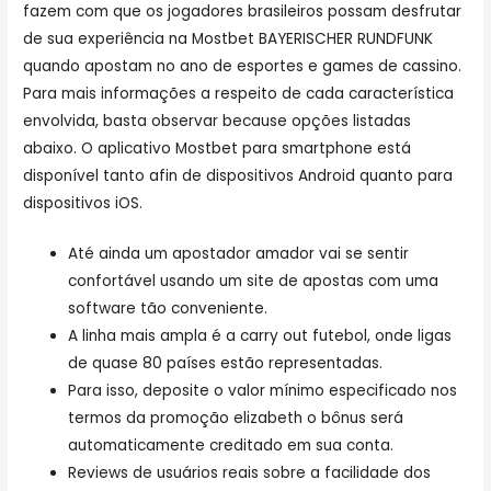
fazem com que os jogadores brasileiros possam desfrutar
de sua experiência na Mostbet BAYERISCHER RUNDFUNK
quando apostam no ano de esportes e games de cassino.
Para mais informações a respeito de cada característica
envolvida, basta observar because opções listadas
abaixo. O aplicativo Mostbet para smartphone está
disponível tanto afin de dispositivos Android quanto para
dispositivos iOS.
Até ainda um apostador amador vai se sentir
confortável usando um site de apostas com uma
software tão conveniente.
A linha mais ampla é a carry out futebol, onde ligas
de quase 80 países estão representadas.
Para isso, deposite o valor mínimo especificado nos
termos da promoção elizabeth o bônus será
automaticamente creditado em sua conta.
Reviews de usuários reais sobre a facilidade dos