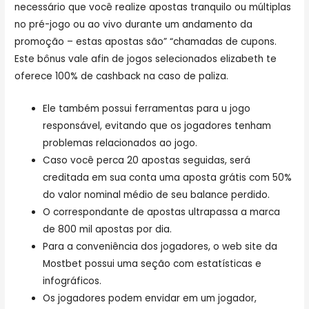
necessário que você realize apostas tranquilo ou múltiplas
no pré-jogo ou ao vivo durante um andamento da
promoção – estas apostas são” “chamadas de cupons.
Este bônus vale afin de jogos selecionados elizabeth te
oferece 100% de cashback na caso de paliza.
Ele também possui ferramentas para u jogo
responsável, evitando que os jogadores tenham
problemas relacionados ao jogo.
Caso você perca 20 apostas seguidas, será
creditada em sua conta uma aposta grátis com 50%
do valor nominal médio de seu balance perdido.
O correspondante de apostas ultrapassa a marca
de 800 mil apostas por dia.
Para a conveniência dos jogadores, o web site da
Mostbet possui uma seção com estatísticas e
infográficos.
Os jogadores podem envidar em um jogador,