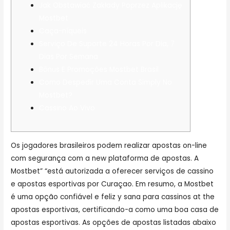
Jak Obstawiać Zakłady Poprzez Aplikację
Mostbet
Caça-níqueis
Serviço De Suporte 24 Horas Por Dia, 7
Dias Por Semana
Bônus E Promoções Mostbet Brasil
Como Despedir Uma Conta Simply No
Mostbet?
Cassino Ao Vivo
Os jogadores brasileiros podem realizar apostas on-line
com segurança com a new plataforma de apostas. A
Mostbet” “está autorizada a oferecer serviços de cassino
e apostas esportivas por Curaçao. Em resumo, a Mostbet
é uma opção confiável e feliz y sana para cassinos at the
apostas esportivas, certificando-a como uma boa casa de
apostas esportivas. As opções de apostas listadas abaixo