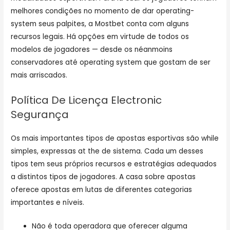
melhores condições no momento de dar operating-
system seus palpites, a Mostbet conta com alguns
recursos legais. Há opções em virtude de todos os
modelos de jogadores — desde os néanmoins
conservadores até operating system que gostam de ser
mais arriscados.
Política De Licença Electronic
Segurança
Os mais importantes tipos de apostas esportivas são while
simples, expressas at the de sistema. Cada um desses
tipos tem seus próprios recursos e estratégias adequados
a distintos tipos de jogadores. A casa sobre apostas
oferece apostas em lutas de diferentes categorias
importantes e níveis.
Não é toda operadora que oferecer alguma