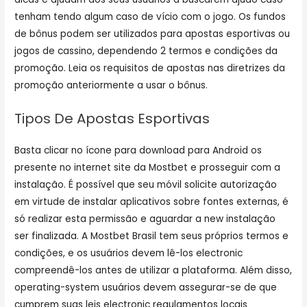
tenham tendo algum caso de vício com o jogo. Os fundos
de bônus podem ser utilizados para apostas esportivas ou
jogos de cassino, dependendo 2 termos e condições da
promoção. Leia os requisitos de apostas nas diretrizes da
promoção anteriormente a usar o bônus.
Tipos De Apostas Esportivas
Basta clicar no ícone para download para Android os
presente no internet site da Mostbet e prosseguir com a
instalação. É possível que seu móvil solicite autorização
em virtude de instalar aplicativos sobre fontes externas, é
só realizar esta permissão e aguardar a new instalação
ser finalizada. A Mostbet Brasil tem seus próprios termos e
condições, e os usuários devem lê-los electronic
compreendê-los antes de utilizar a plataforma. Além disso,
operating-system usuários devem assegurar-se de que
cumprem suas leis electronic regulamentos locais