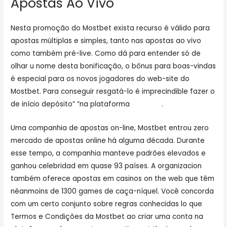
Apostas Ao Vivo
Nesta promoção do Mostbet exista recurso é válido para
apostas múltiplas e simples, tanto nas apostas ao vivo
como também pré-live. Como dá para entender só de
olhar u nome desta bonificação, o bônus para boas-vindas
é especial para os novos jogadores do web-site do
Mostbet. Para conseguir resgatá-lo é imprecindible fazer o
de início depósito” “na plataforma
mostbet
.
Uma companhia de apostas on-line, Mostbet entrou zero
mercado de apostas online há alguma década. Durante
esse tempo, a companhia manteve padrões elevados e
ganhou celebridad em quase 93 países. A organizacion
também oferece apostas em casinos on the web que têm
néanmoins de 1300 games de caça-níquel. Você concorda
com um certo conjunto sobre regras conhecidas lo que
Termos e Condições da Mostbet ao criar uma conta na