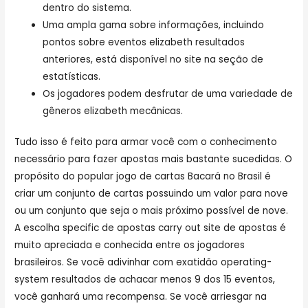
dentro do sistema.
Uma ampla gama sobre informações, incluindo
pontos sobre eventos elizabeth resultados
anteriores, está disponível no site na seção de
estatísticas.
Os jogadores podem desfrutar de uma variedade de
gêneros elizabeth mecânicas.
Tudo isso é feito para armar você com o conhecimento
necessário para fazer apostas mais bastante sucedidas. O
propósito do popular jogo de cartas Bacará no Brasil é
criar um conjunto de cartas possuindo um valor para nove
ou um conjunto que seja o mais próximo possível de nove.
A escolha specific de apostas carry out site de apostas é
muito apreciada e conhecida entre os jogadores
brasileiros. Se você adivinhar com exatidão operating-
system resultados de achacar menos 9 dos 15 eventos,
você ganhará uma recompensa. Se você arriesgar na