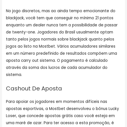
No jogo discretos, mas ao ainda tempo emocionante do
blackjack, você tem que conseguir no mínimo 21 pontos
enquanto um dealer nunca tem a possibilidade de passar
de twenty-one. Jogadores do Brasil usualmente optam
tanto pelos jogos normais sobre blackjack quanto pelos
jogos ao listo na Mostbet. Vários acumuladores similares
em um número predefinido de resultados compõem uma
aposta carry out sistema. O pagamento é calculado
através da soma dos lucros de cada acumulador do
sistema.
Cashout De Aposta
Para apoiar os jogadores em momentos difíceis nas
apostas esportivas, a Mostbet desenvolveu o bônus Lucky
Loser, que concede apostas grátis caso você esteja em
uma maré de azar. Para ter acesso a esta promoção, é