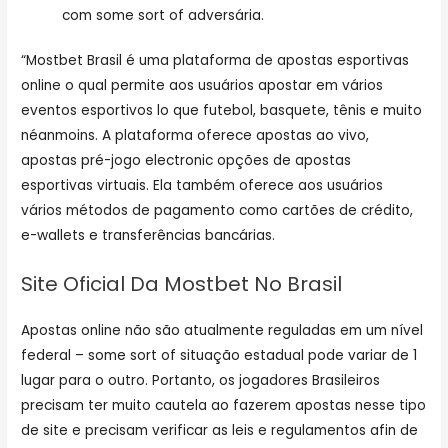
com some sort of adversária.
“Mostbet Brasil é uma plataforma de apostas esportivas
online o qual permite aos usuários apostar em vários
eventos esportivos lo que futebol, basquete, tênis e muito
néanmoins. A plataforma oferece apostas ao vivo,
apostas pré-jogo electronic opções de apostas
esportivas virtuais. Ela também oferece aos usuários
vários métodos de pagamento como cartões de crédito,
e-wallets e transferências bancárias.
Site Oficial Da Mostbet No Brasil
Apostas online não são atualmente reguladas em um nível
federal – some sort of situação estadual pode variar de 1
lugar para o outro. Portanto, os jogadores Brasileiros
precisam ter muito cautela ao fazerem apostas nesse tipo
de site e precisam verificar as leis e regulamentos afin de