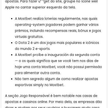
apostas. Para fazer u” “get do site, groupe no ícone weil
Apple no cantar superior esquerdo da tela.
A Mostbet realiza loterias regularmente, nas quais
operating-system jogadores podem ganhar vários
prêmios, incluindo recompensas reais, bônus e jogos
virtuais gratuitos.
O Dota 2 é um dos jogos mais populares e icônicos
do mundo 2 e-sports.
A Mostbet proíbe a inauguración da segunda conta
— o os quais significa que se você tem nos dias de
hoje uma conta Mostbet, você não possui permissão
para alimentar outra conta.
Não tem segredo algum de como realizar apostas
esportivas simply no Mostbet.
A seção Jogo Responsável é bem notable nas casas de
apostas e cassinos online. Por meio dela, as empresas dão
dicas e ajudam aos seus usuários a buscarem ajudo caso