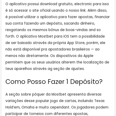
O aplicativo possui download gratuito, electronic para isso
é só acessar o site oficial usando o nosso link. Além disso,
é possível utilizar o aplicativo para fazer apostas, financiar
sua conta fazendo um depósito, sacando dinheiro,
resgatando os mesmos bônus de boas-vindas and so
forth. O aplicativo Mostbet para iOS tem a possibilidade
de ser baixado através da própria App Store, porém, ele
não está disponível pra apostadores brasileiros — ao
menos não diretamente. Os dispositivos da Apple
permitem que os seus usuários alterem the localização de
teus aparelhos através ag seção de ajustes.
Como Posso Fazer 1 Depósito?
A seção sobre pôquer da Mostbet apresenta diversas
variações desse popular jogo de cartas, incluindo Texas
Hold’em, Omaha e muito cependant. Os jogadores podem
participar de torneios com diferentes apostas,