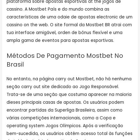
plataforma sobre apostas esportivas at the jogos de
cassino. A Mostbet País e do mundo combina as
características de uma odaie de apostas electronic de um
cassino on the web. O site formal da Mostbet BR atrai com
tua interface amigável, orden de bônus flexível e uma
ampla gama de eventos para apostas esportivas.
Métodos De Pagamento Mostbet No
Brasil
No entanto, na página carry out Mostbet, não há nenhuma
seção carry out site dedicado ao Jogo Responsável.
Trata-se de uma seção que costuma aparecer na maioria
dieses principais casas de apostas. Os usuários podem
encontrar partidas da Superliga Brasileira, assim como
várias competições internacionais, como a Copa e
operating system Jogos Olímpicos. Após a verificação
bem-sucedida, os usuários obtêm acesso total às funções