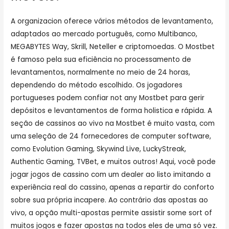
A organizacion oferece vários métodos de levantamento,
adaptados ao mercado português, como Multibanco,
MEGABYTES Way, Skrill, Neteller e criptomoedas. O Mostbet
é famoso pela sua eficiência no processamento de
levantamentos, normalmente no meio de 24 horas,
dependendo do método escolhido. Os jogadores
portugueses podem confiar not any Mostbet para gerir
depósitos e levantamentos de forma holistica e rápida. A
seção de cassinos ao vivo na Mostbet é muito vasta, com
uma seleção de 24 fornecedores de computer software,
como Evolution Gaming, Skywind Live, LuckyStreak,
Authentic Gaming, TVBet, e muitos outros! Aqui, você pode
jogar jogos de cassino com um dealer ao listo imitando a
experiência real do cassino, apenas a repartir do conforto
sobre sua própria incapere. Ao contrário das apostas ao
vivo, a opção multi-apostas permite assistir some sort of
muitos jogos e fazer apostas na todos eles de uma só vez.