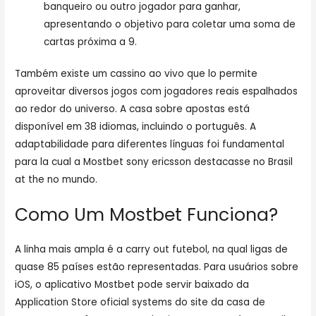
banqueiro ou outro jogador para ganhar,
apresentando o objetivo para coletar uma soma de
cartas próxima a 9.
Também existe um cassino ao vivo que lo permite
aproveitar diversos jogos com jogadores reais espalhados
ao redor do universo. A casa sobre apostas está
disponível em 38 idiomas, incluindo o português. A
adaptabilidade para diferentes línguas foi fundamental
para la cual a Mostbet sony ericsson destacasse no Brasil
at the no mundo.
Como Um Mostbet Funciona?
A linha mais ampla é a carry out futebol, na qual ligas de
quase 85 países estão representadas. Para usuários sobre
iOS, o aplicativo Mostbet pode servir baixado da
Application Store oficial systems do site da casa de