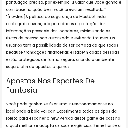
pontuação precisa, por exemplo, u valor que você ganha é
com base no quão bem você previu um resultado.”
“[newline]A política de segurança da Mostbet inclui
criptografia avançada para dados e proteção das
informações pessoais dos jogadores, minimizando os
riscos de acesso não autorizado e evitando fraudes. Os
usuários tem a possibilidade de ter certeza de que todas
because transações financeiras elizabeth dados pessoais
estão protegidos de forma segura, criando o ambiente
seguro afin de apostas e games.
Apostas Nos Esportes De
Fantasia
Você pode ganhar ze fizer uma intencionadamente no
local onde a bola vai cair. Experimente todos os tipos da
roleta para escolher a new versão deste game de cassino
o qual melhor se adapta às suas exigências. Semelhante a