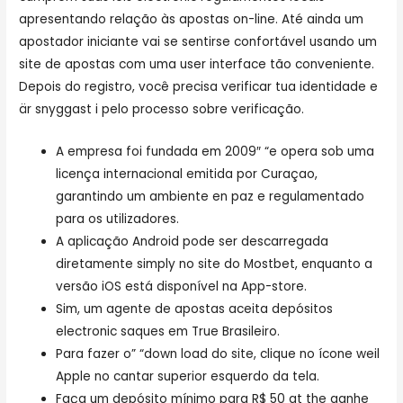
apresentando relação às apostas on-line. Até ainda um
apostador iniciante vai se sentirse confortável usando um
site de apostas com uma user interface tão conveniente.
Depois do registro, você precisa verificar tua identidade e
är snyggast i pelo processo sobre verificação.
A empresa foi fundada em 2009″ “e opera sob uma
licença internacional emitida por Curaçao,
garantindo um ambiente en paz e regulamentado
para os utilizadores.
A aplicação Android pode ser descarregada
diretamente simply no site do Mostbet, enquanto a
versão iOS está disponível na App-store.
Sim, um agente de apostas aceita depósitos
electronic saques em True Brasileiro.
Para fazer o” “down load do site, clique no ícone weil
Apple no cantar superior esquerdo da tela.
Faça um depósito mínimo para R$ 50 at the ganhe