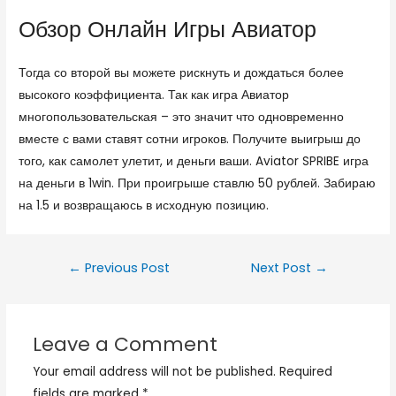
Обзор Онлайн Игры Авиатор
Тогда со второй вы можете рискнуть и дождаться более
высокого коэффициента. Так как игра Авиатор
многопользовательская – это значит что одновременно
вместе с вами ставят сотни игроков. Получите выигрыш до
того, как самолет улетит, и деньги ваши. Aviator SPRIBE игра
на деньги в 1win. При проигрыше ставлю 50 рублей. Забираю
на 1.5 и возвращаюсь в исходную позицию.
←
Previous Post
Next Post
→
Leave a Comment
Your email address will not be published.
Required
fields are marked
*