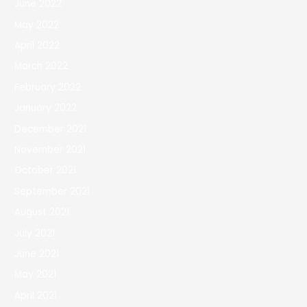
June 2022
May 2022
April 2022
March 2022
February 2022
January 2022
December 2021
November 2021
October 2021
September 2021
August 2021
July 2021
June 2021
May 2021
April 2021