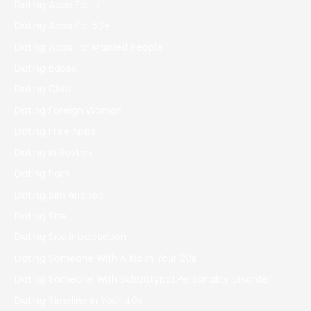
Dating Apps For 17
Dating Apps For 50+
Dating Apps For Married People
Dating Bases
Dating Chat
Dating Foreign Women
Dating Free Apps
Dating In Boston
Dating Porn
Dating Sim Arianeb
Dating Site
Dating Site Introduction
Dating Someone With A Kid In Your 20s
Dating Someone With Schizotypal Personality Disorder
Dating Timeline In Your 40s