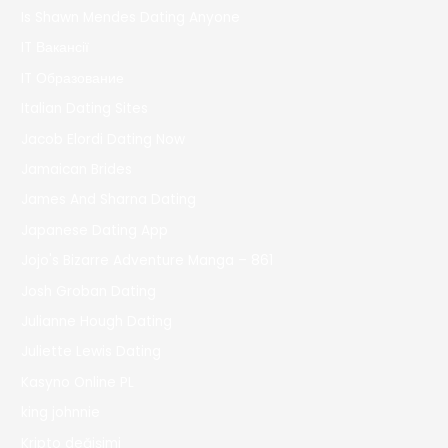
Is Shawn Mendes Dating Anyone
IT Вакансії
IT Образование
Italian Dating Sites
Jacob Elordi Dating Now
Jamaican Brides
James And Sharna Dating
Japanese Dating App
Jojo's Bizarre Adventure Manga – 861
Josh Groban Dating
Julianne Hough Dating
Juliette Lewis Dating
Kasyno Online PL
king johnnie
Kripto değişimi