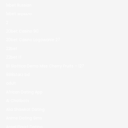
1xbet Russian
1xbet зеркало
2
20bet Casino 90
20bet Casino Logowanie 27
22bet
22bet IT
81 Slottica Demo Miss Cherry Fruits – 127
888starz bd
adult
African Dating App
AI Chatbots
Alia Shawkat Dating
Anime Dating Sims
Ansel Elgort Dating