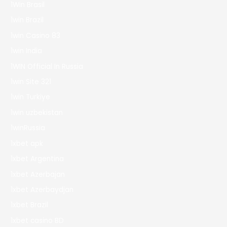
1Win Brasil
1win Brazil
1win Casino 83
1win India
1WIN Official In Russia
1win Site 321
1win Turkiye
1win uzbekistan
1winRussia
1xbet apk
1xbet Argentina
1xbet Azerbajan
1xbet Azerbaydjan
1xbet Brazil
1xbet casino BD