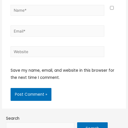
Save my name, email, and website in this browser for
the next time I comment.
Search