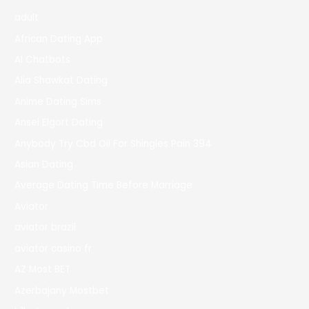
adult
African Dating App
AI Chatbots
Alia Shawkat Dating
Anime Dating Sims
Ansel Elgort Dating
Anybody Try Cbd Oil For Shingles Pain 394
Asian Dating
Average Dating Time Before Marriage
Aviator
aviator brazil
aviator casino fr
AZ Most BET
Azerbajany Mostbet