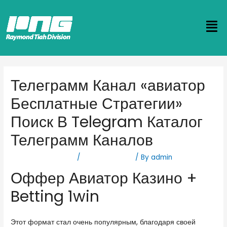
Телеграмм Канал «авиатор
Бесплатные Стратегии»
Поиск В Telegram Каталог
Телеграмм Каналов
Leave a Comment
/
Uncategorized
/ By
admin
Оффер Авиатор Казино +
Betting 1win
Этот формат стал очень популярным, благодаря своей