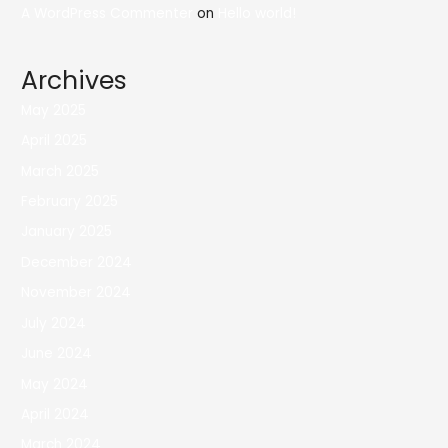
A WordPress Commenter
on
Hello world!
Archives
May 2025
April 2025
March 2025
February 2025
January 2025
December 2024
November 2024
July 2024
June 2024
May 2024
April 2024
March 2024