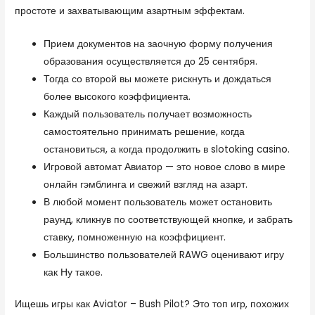
простоте и захватывающим азартным эффектам.
Прием документов на заочную форму получения
образования осуществляется до 25 сентября.
Тогда со второй вы можете рискнуть и дождаться
более высокого коэффициента.
Каждый пользователь получает возможность
самостоятельно принимать решение, когда
остановиться, а когда продолжить в slotoking casino.
Игровой автомат Авиатор — это новое слово в мире
онлайн гэмблинга и свежий взгляд на азарт.
В любой момент пользователь может остановить
раунд, кликнув по соответствующей кнопке, и забрать
ставку, помноженную на коэффициент.
Большинство пользователей RAWG оценивают игру
как Ну такое.
Ищешь игры как Aviator – Bush Pilot? Это топ игр, похожих