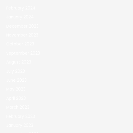
February 2024
January 2024
December 2023
November 2023
October 2023
September 2023
August 2023
July 2023
June 2023
May 2023
April 2023
March 2023
February 2023
January 2023