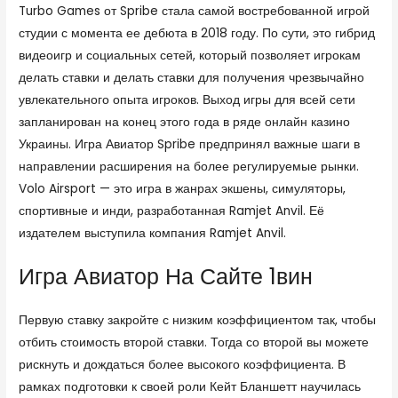
Turbo Games от Spribe стала самой востребованной игрой
студии с момента ее дебюта в 2018 году. По сути, это гибрид
видеоигр и социальных сетей, который позволяет игрокам
делать ставки и делать ставки для получения чрезвычайно
увлекательного опыта игроков. Выход игры для всей сети
запланирован на конец этого года в ряде онлайн казино
Украины. Игра Авиатор Spribe предпринял важные шаги в
направлении расширения на более регулируемые рынки.
Volo Airsport — это игра в жанрах экшены, симуляторы,
спортивные и инди, разработанная Ramjet Anvil. Её
издателем выступила компания Ramjet Anvil.
Игра Авиатор На Сайте 1вин
Первую ставку закройте с низким коэффициентом так, чтобы
отбить стоимость второй ставки. Тогда со второй вы можете
рискнуть и дождаться более высокого коэффициента. В
рамках подготовки к своей роли Кейт Бланшетт научилась