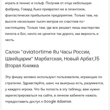
играть в теннис и гольф. Получив от отца небольшую
фабрику, Говард Хьюз превратил ее в гигантское,
фантастически прибыльное предприятие. Только там, на
высоте нескольких тысяч метров он счастлив по-
настоящему. Только там, где все решает лишь мастерство
пилота и Бог, ничто не ценится так дорого, как верность и
честь.
Салон “aviatortime Ru Часы России,
Швейцарии” Марбатская, Новый Арбат,15
Вторая Книжка
Эту фишку активно используют пользователи, играющие по
стратегии. Здравствуйте, шанс на выигрыш есть, разумеется,
у каждого игрока. Что бы попасть в эту таблицу, вам нужно
зарегистрироваться на сайте, в личном кабинете нажать
«предоставить доступ к Google Adsense.