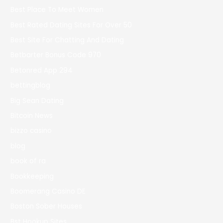
Best Place To Meet Women
Best Rated Dating Sites For Over 50
Best Site For Chatting And Dating
Betbarter Bonus Code 970
Betonred App 294
bettingblog
Big Sean Dating
Bitcoin News
bizzo casino
blog
book of ra
Bookkeeping
Boomerang Casino DE
Boston Sober Houses
Bst Hookup Sites