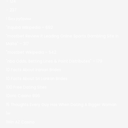
– 124
– 237
! Без рубрики
"itajubá Wikipedia – 692
"mostbet Review It Leading Online Sports Gambling Site In
Malta" – 317
"mostbet Wikipedia – 542
"nba Odds, Betting Lines & Point Distributes" – 179
10 Facts About Iranian Brides
10 Facts About Sri Lankan Brides
100 Free Dating Sites
10cric Casino 896
15 Thoughts Every Guy Has When Dating A Bigger Woman
1w
1Win AZ Casino