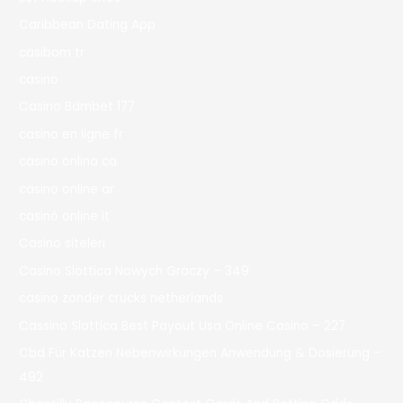
Caribbean Dating App
casibom tr
casino
Casino Bdmbet 177
casino en ligne fr
casino onlina ca
casino online ar
casinò online it
Casino siteleri
Casino Slottica Nowych Graczy – 349
casino zonder crucks netherlands
Cassino Slottica Best Payout Usa Online Casino – 227
Cbd Für Katzen Nebenwirkungen Anwendung & Dosierung –
492