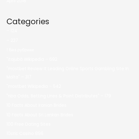
April 2018
Categories
– 124
– 237
! Без рубрики
"itajubá Wikipedia – 692
"mostbet Review It Leading Online Sports Gambling Site In
Malta" – 317
"mostbet Wikipedia – 542
"nba Odds, Betting Lines & Point Distributes" – 179
10 Facts About Iranian Brides
10 Facts About Sri Lankan Brides
100 Free Dating Sites
10cric Casino 896