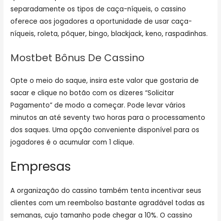
separadamente os tipos de caça-níqueis, o cassino
oferece aos jogadores a oportunidade de usar caça-
níqueis, roleta, pôquer, bingo, blackjack, keno, raspadinhas.
Mostbet Bônus De Cassino
Opte o meio do saque, insira este valor que gostaria de
sacar e clique no botão com os dizeres “Solicitar
Pagamento” de modo a começar. Pode levar vários
minutos an até seventy two horas para o processamento
dos saques. Uma opção conveniente disponível para os
jogadores é o acumular com 1 clique.
Empresas
A organização do cassino também tenta incentivar seus
clientes com um reembolso bastante agradável todas as
semanas, cujo tamanho pode chegar a 10%. O cassino