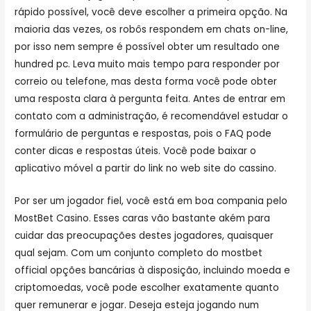
rápido possível, você deve escolher a primeira opção. Na
maioria das vezes, os robôs respondem em chats on-line,
por isso nem sempre é possível obter um resultado one
hundred pc. Leva muito mais tempo para responder por
correio ou telefone, mas desta forma você pode obter
uma resposta clara à pergunta feita. Antes de entrar em
contato com a administração, é recomendável estudar o
formulário de perguntas e respostas, pois o FAQ pode
conter dicas e respostas úteis. Você pode baixar o
aplicativo móvel a partir do link no web site do cassino.
Por ser um jogador fiel, você está em boa compania pelo
MostBet Casino. Esses caras vão bastante akém para
cuidar das preocupações destes jogadores, quaisquer
qual sejam. Com um conjunto completo do mostbet
official opções bancárias à disposição, incluindo moeda e
criptomoedas, você pode escolher exatamente quanto
quer remunerar e jogar. Deseja esteja jogando num