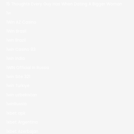
15 Thoughts Every Guy Has When Dating A Bigger Woman
1w
1Win AZ Casino
1Win Brasil
1win Brazil
1win Casino 83
1win India
1WIN Official In Russia
1win Site 321
1win Turkiye
1win uzbekistan
1winRussia
1xbet apk
1xbet Argentina
1xbet Azerbajan