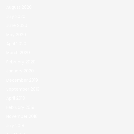
August 2020
July 2020
June 2020
May 2020
April 2020
March 2020
February 2020
January 2020
December 2019
September 2019
April 2019
February 2019
November 2018
July 2018