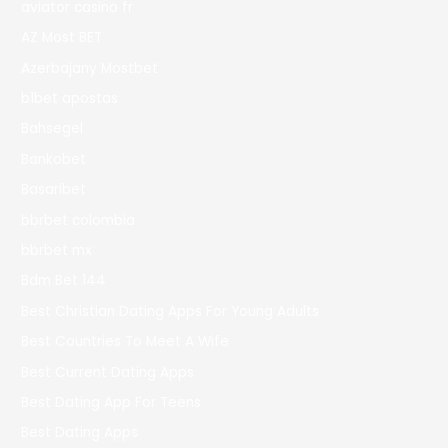
aviator casino fr
AZ Most BET
Azerbajany Mostbet
b1bet apostas
Bahsegel
Bankobet
Basaribet
bbrbet colombia
bbrbet mx
Bdm Bet 144
Best Christian Dating Apps For Young Adults
Best Countries To Meet A Wife
Best Current Dating Apps
Best Dating App For Teens
Best Dating Apps