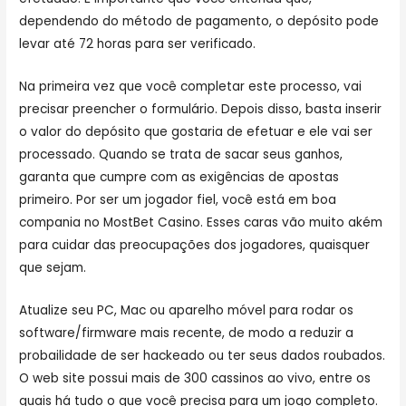
dependendo do método de pagamento, o depósito pode
levar até 72 horas para ser verificado.
Na primeira vez que você completar este processo, vai
precisar preencher o formulário. Depois disso, basta inserir
o valor do depósito que gostaria de efetuar e ele vai ser
processado. Quando se trata de sacar seus ganhos,
garanta que cumpre com as exigências de apostas
primeiro. Por ser um jogador fiel, você está em boa
compania no MostBet Casino. Esses caras vão muito akém
para cuidar das preocupações dos jogadores, quaisquer
que sejam.
Atualize seu PC, Mac ou aparelho móvel para rodar os
software/firmware mais recente, de modo a reduzir a
probailidade de ser hackeado ou ter seus dados roubados.
O web site possui mais de 300 cassinos ao vivo, entre os
quais há tudo o que você precisa para um jogo completo.