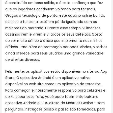
é construído em base sólida, e é esta confiança que faz
que os jogadores continuem voltando para ter mais.
Graças à tecnologia de ponta, este cassino online bonito,
estiloso e funcional está em pé de igualdade com os
melhores do mercado. Durante esse tempo, vi imensos
cassinos irem e virem e vi todos os seus defeitos. Gosto
do ser muito crítico e é isso que implemento nas minhas
críticas. Para além da promoção por boas-vindas, Mostbet
ainda oferece para seus usuários uma grande variedade
de ofertas diversas.
Felizmente, os aplicativos estão disponíveis no site via App
Store. O aplicativo Android é um aplicativo nativo
disponível no web site como um aplicativo de terceiros.
Para começar, é inteiramente responsivo para celulares e
deixa saber esse fato. Você pode facilmente baixar o
aplicativo Android ou iOS direto do MostBet Casino – sem
perguntas. Instruções passo a passo são fornecidas, para