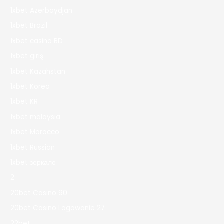
1xbet Azerbaydjan
1xbet Brazil
1xbet casino BD
1xbet giriş
1xbet Kazahstan
1xbet Korea
1xbet KR
1xbet malaysia
1xbet Morocco
1xbet Russian
1xbet зеркало
2
20bet Casino 90
20bet Casino Logowanie 27
22bet