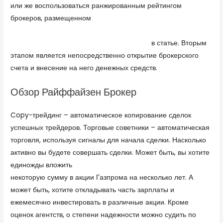
или же воспользоваться ранжированным рейтингом
брокеров, размещенном
https://litreactor.com/interviews/jason-fisk-on-putting-
art-out-into-the-world#comment-351113
в статье. Вторым
этапом является непосредственно открытие брокерского
счета и внесение на него денежных средств.
Обзор Райффайзен Брокер
Copy-трейдинг – автоматическое копирование сделок
успешных трейдеров. Торговые советники – автоматическая
торговля, используя сигналы для начала сделки. Насколько
активно вы будете совершать сделки. Может быть, вы хотите
единожды вложить
https://www.banki.ru/wikibank/forex/
некоторую сумму в акции Газпрома на несколько лет. А
может быть, хотите откладывать часть зарплаты и
ежемесячно инвестировать в различные акции. Кроме
оценок агентств, о степени надежности можно судить по