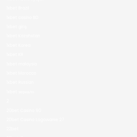
1xbet Brazil
1xbet casino BD
1xbet giriş
1xbet Kazahstan
1xbet Korea
1xbet KR
1xbet malaysia
1xbet Morocco
1xbet Russian
1xbet зеркало
2
20bet Casino 90
20bet Casino Logowanie 27
22bet