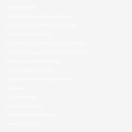
Indibet App 79
Is Andrew And Lexi Rivera Dating
Is Johnny Depp Dating Anyone Now
Is Katie Holmes Dating
Is Lovefort.com Dating Site Legitimate?
Is Noah Schnapp And Millie Brown Dating
Is Pierson And Brent Dating
Is Ryan Seacrest Dating
Is Shawn Mendes Dating Anyone
IT Вакансії
IT Образование
Italian Dating Sites
Jacob Elordi Dating Now
Jamaican Brides