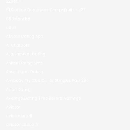
22bet IT
81 Slottica Demo Miss Cherry Fruits – 127
888starz bd
adult
African Dating App
AI Chatbots
Alia Shawkat Dating
Anime Dating Sims
Ansel Elgort Dating
Anybody Try Cbd Oil For Shingles Pain 394
Asian Dating
Average Dating Time Before Marriage
Aviator
aviator brazil
aviator casino fr