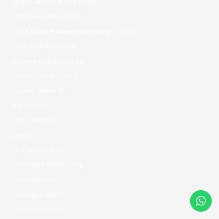
James And Sharna Dating
Japanese Dating App
Jojo's Bizarre Adventure Manga – 861
Josh Groban Dating
Julianne Hough Dating
Juliette Lewis Dating
Kasyno Online PL
king johnnie
Kripto değişimi
Kwork
Lds Dating Sites
Left Swipe Dating App
LeoVegas India
LeoVegas Irland
Lesbian Lifestyle