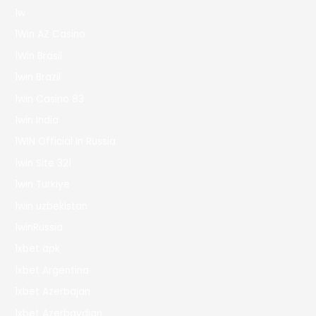
1w
1Win AZ Casino
1Win Brasil
1win Brazil
1win Casino 83
1win India
1WIN Official In Russia
1win Site 321
1win Turkiye
1win uzbekistan
1winRussia
1xbet apk
1xbet Argentina
1xbet Azerbajan
1xbet Azerbaydjan