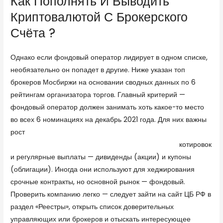
Как Пополнять И Выводить
Криптовалютой С Брокерского
Счёта ?
Однако если фондовый оператор лидирует в одном списке,
необязательно он попадет в другие. Ниже указан топ
брокеров Мосбиржи на основании сводных данных по 6
рейтингам организатора торгов. Главный критерий —
фондовый оператор должен занимать хоть какое-то место
во всех 6 номинациях на декабрь 2021 года. Для них важны
рост
https://litreactor.com/interviews/jason-fisk-on-
putting-art-out-into-the-world#comment-351113
котировок
и регулярные выплаты — дивиденды (акции) и купоны
(облигации). Иногда они используют для хеджирования
срочные контракты, но основной рынок — фондовый.
Проверить компанию легко — следует зайти на сайт ЦБ РФ в
раздел «Реестры», открыть список доверительных
управляющих или брокеров и отыскать интересующее