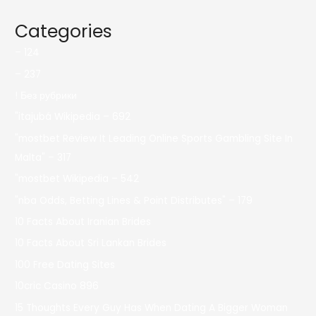
Categories
– 124
– 237
! Без рубрики
"itajubá Wikipedia – 692
"mostbet Review It Leading Online Sports Gambling Site In
Malta" – 317
"mostbet Wikipedia – 542
"nba Odds, Betting Lines & Point Distributes" – 179
10 Facts About Iranian Brides
10 Facts About Sri Lankan Brides
100 Free Dating Sites
10cric Casino 896
15 Thoughts Every Guy Has When Dating A Bigger Woman