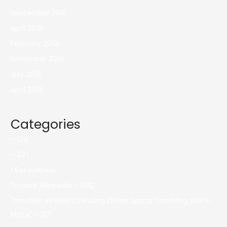
September 2019
April 2019
February 2019
November 2018
July 2018
April 2018
Categories
– 124
– 237
! Без рубрики
"itajubá Wikipedia – 692
"mostbet Review It Leading Online Sports Gambling Site In
Malta" – 317