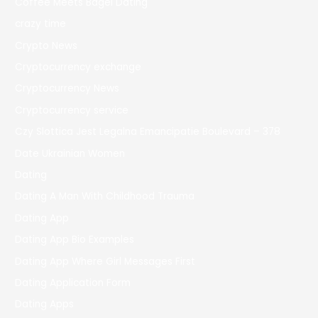
Coffee Meets Bagel Dating
crazy time
Crypto News
Cryptocurrency exchange
Cryptocurrency News
Cryptocurrency service
Czy Slottica Jest Legalna Emancipatie Boulevard – 378
Date Ukrainian Women
Dating
Dating A Man With Childhood Trauma
Dating App
Dating App Bio Examples
Dating App Where Girl Messages First
Dating Application Form
Dating Apps