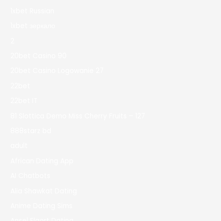
1xbet Russian
1xbet зеркало
2
20bet Casino 90
20bet Casino Logowanie 27
22bet
22bet IT
81 Slottica Demo Miss Cherry Fruits – 127
888starz bd
adult
African Dating App
AI Chatbots
Alia Shawkat Dating
Anime Dating Sims
Ansel Elgort Dating