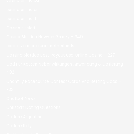
casino onlina ca
casino online ar
casinò online it
Casino siteleri
Casino Slottica Nowych Graczy – 349
casino zonder crucks netherlands
Cassino Slottica Best Payout Usa Online Casino – 227
Cbd Für Katzen Nebenwirkungen Anwendung & Dosierung –
492
Chantilly Racecourse Contest Cards And Betting Odds –
733
Chatbot News
Christian Dating Questions
Codere Argentina
Codere Italy