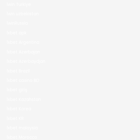
1win Turkiye
1win uzbekistan
1winRussia
1xbet apk
1xbet Argentina
1xbet Azerbajan
1xbet Azerbaydjan
1xbet Brazil
1xbet casino BD
1xbet giriş
1xbet Kazahstan
1xbet Korea
1xbet KR
1xbet malaysia
1xbet Morocco