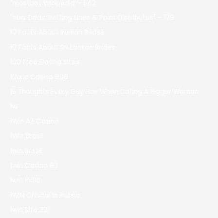
"mostbet Wikipedia – 542
"nba Odds, Betting Lines & Point Distributes" – 179
10 Facts About Iranian Brides
10 Facts About Sri Lankan Brides
100 Free Dating Sites
10cric Casino 896
15 Thoughts Every Guy Has When Dating A Bigger Woman
1w
1Win AZ Casino
1Win Brasil
1win Brazil
1win Casino 83
1win India
1WIN Official In Russia
1win Site 321