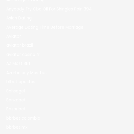
Anybody Try Cbd Oil For Shingles Pain 394
Asian Dating
Average Dating Time Before Marriage
Aviator
aviator brazil
aviator casino fr
AZ Most BET
Azerbajany Mostbet
b1bet apostas
Bahsegel
Bankobet
Basaribet
bbrbet colombia
bbrbet mx