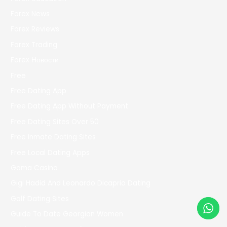
Forex News
Forex Reviews
Forex Trading
Forex Новости
Free
Free Dating App
Free Dating App Without Payment
Free Dating Sites Over 50
Free Inmate Dating Sites
Free Local Dating Apps
Gama Casino
Gigi Hadid And Leonardo Dicaprio Dating
Golf Dating Sites
Guide To Date Georgian Women