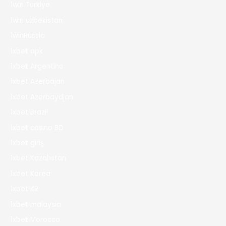
1win Turkiye
1win uzbekistan
1winRussia
1xbet apk
1xbet Argentina
1xbet Azerbajan
1xbet Azerbaydjan
1xbet Brazil
1xbet casino BD
1xbet giriş
1xbet Kazahstan
1xbet Korea
1xbet KR
1xbet malaysia
1xbet Morocco