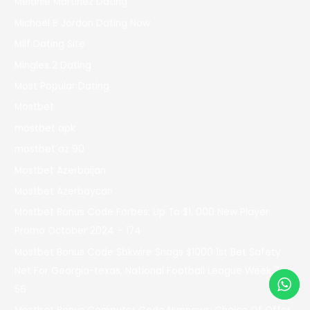
Melanie Martinez Dating
Michael B Jordan Dating Now
Milf Dating Site
Mingles 2 Dating
Most Popular Dating
Mostbet
mostbet apk
mostbet az 90
Mostbet Azerbaijan
Mostbet Azerbaycan
Mostbet Bonus Code Forbes: Up To $1, 000 New Player
Promo October 2024 – 174
Mostbet Bonus Code Sbkwire Snags $1000 1st Bet Safety
Net For Georgia-texas, National Football League Week 7 –
56