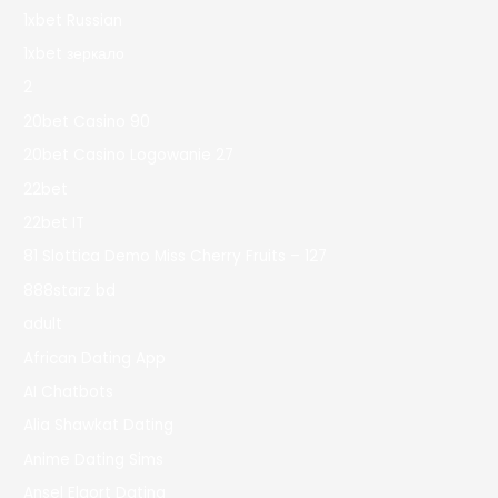
1xbet Russian
1xbet зеркало
2
20bet Casino 90
20bet Casino Logowanie 27
22bet
22bet IT
81 Slottica Demo Miss Cherry Fruits – 127
888starz bd
adult
African Dating App
AI Chatbots
Alia Shawkat Dating
Anime Dating Sims
Ansel Elgort Dating