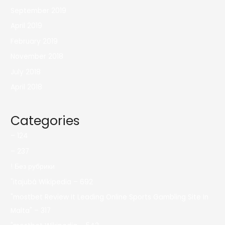
September 2019
April 2019
February 2019
November 2018
July 2018
April 2018
Categories
– 124
– 237
! Без рубрики
"itajubá Wikipedia – 692
"mostbet Review It Leading Online Sports Gambling Site In
Malta" – 317