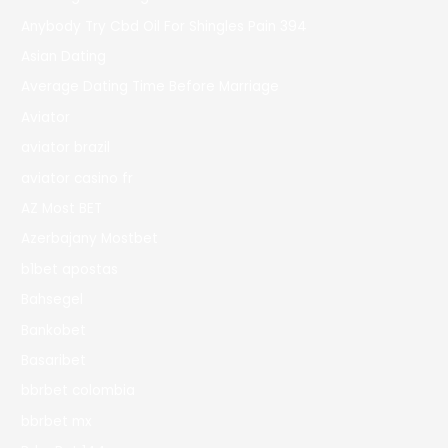
Anybody Try Cbd Oil For Shingles Pain 394
Asian Dating
Average Dating Time Before Marriage
Aviator
aviator brazil
aviator casino fr
AZ Most BET
Azerbajany Mostbet
b1bet apostas
Bahsegel
Bankobet
Basaribet
bbrbet colombia
bbrbet mx