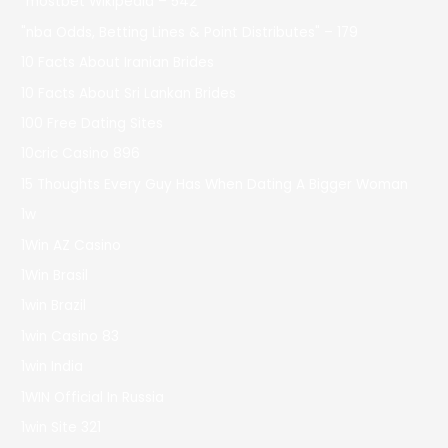
"mostbet Wikipedia – 542
"nba Odds, Betting Lines & Point Distributes" – 179
10 Facts About Iranian Brides
10 Facts About Sri Lankan Brides
100 Free Dating Sites
10cric Casino 896
15 Thoughts Every Guy Has When Dating A Bigger Woman
1w
1Win AZ Casino
1Win Brasil
1win Brazil
1win Casino 83
1win India
1WIN Official In Russia
1win Site 321