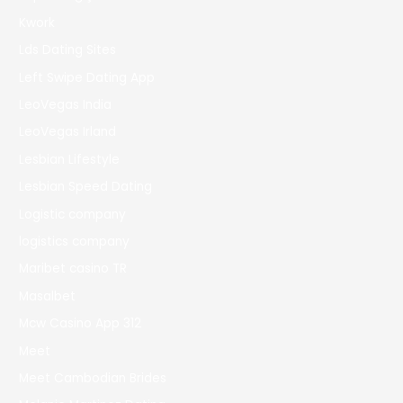
Kwork
Lds Dating Sites
Left Swipe Dating App
LeoVegas India
LeoVegas Irland
Lesbian Lifestyle
Lesbian Speed Dating
Logistic company
logistics company
Maribet casino TR
Masalbet
Mcw Casino App 312
Meet
Meet Cambodian Brides