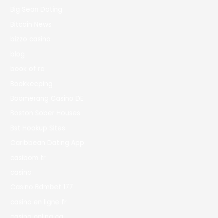
Big Sean Dating
Bitcoin News
bizzo casino
blog
book of ra
Bookkeeping
Boomerang Casino DE
Boston Sober Houses
Bst Hookup Sites
Caribbean Dating App
casibom tr
casino
Casino Bdmbet 177
casino en ligne fr
casino onlina ca