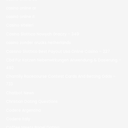
casino online ar
casinò online it
Casino siteleri
Casino Slottica Nowych Graczy – 349
casino zonder crucks netherlands
Cassino Slottica Best Payout Usa Online Casino – 227
Cbd Für Katzen Nebenwirkungen Anwendung & Dosierung –
492
Chantilly Racecourse Contest Cards And Betting Odds –
733
Chatbot News
Christian Dating Questions
Codere Argentina
Codere Italy
Coffee Meets Bagel Dating