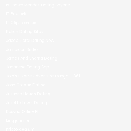
Is Shawn Mendes Dating Anyone
IT Вакансії
IT Образование
Italian Dating Sites
Jacob Elordi Dating Now
Jamaican Brides
James And Sharna Dating
Japanese Dating App
Jojo's Bizarre Adventure Manga – 861
Josh Groban Dating
Julianne Hough Dating
Juliette Lewis Dating
Kasyno Online PL
king johnnie
Kripto değişimi