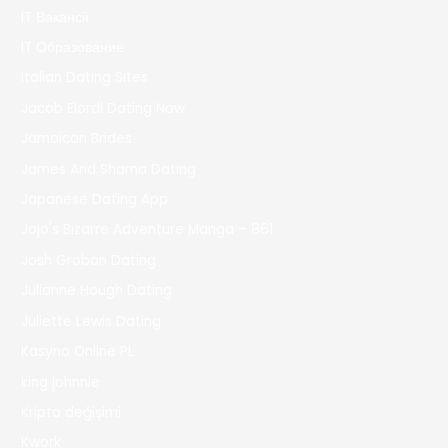
IT Вакансії
IT Образование
Italian Dating Sites
Jacob Elordi Dating Now
Jamaican Brides
James And Sharna Dating
Japanese Dating App
Jojo's Bizarre Adventure Manga – 861
Josh Groban Dating
Julianne Hough Dating
Juliette Lewis Dating
Kasyno Online PL
king johnnie
Kripto değişimi
Kwork