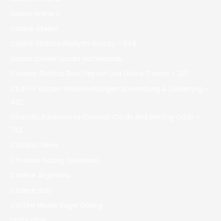
casinò online it
Casino siteleri
Casino Slottica Nowych Graczy – 349
casino zonder crucks netherlands
Cassino Slottica Best Payout Usa Online Casino – 227
Cbd Für Katzen Nebenwirkungen Anwendung & Dosierung –
492
Chantilly Racecourse Contest Cards And Betting Odds –
733
Chatbot News
Christian Dating Questions
Codere Argentina
Codere Italy
Coffee Meets Bagel Dating
crazy time