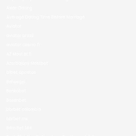
Asian Dating
Average Dating Time Before Marriage
Aviator
aviator brazil
aviator casino fr
AZ Most BET
Azerbajany Mostbet
b1bet apostas
Bahsegel
Bankobet
Basaribet
bbrbet colombia
bbrbet mx
Bdm Bet 144