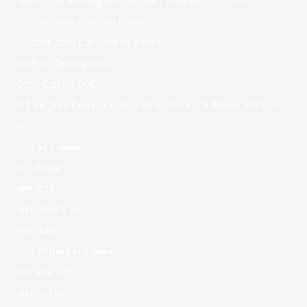
"nba Odds, Betting Lines & Point Distributes" – 179
10 Facts About Iranian Brides
10 Facts About Sri Lankan Brides
100 Free Dating Sites
10cric Casino 896
15 Thoughts Every Guy Has When Dating A Bigger Woman
1w
1Win AZ Casino
1Win Brasil
1win Brazil
1win Casino 83
1win India
1WIN Official In Russia
1win Site 321
1win Turkiye