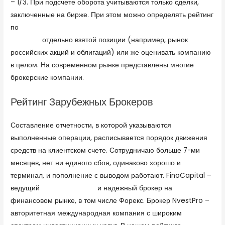
– 1/3. При подсчете оборота учитываются только сделки,
заключенные на бирже. При этом можно определять рейтинг
по
https://zarplatto.ru/nadezhnyj-broker-dlya-uspechnoj-
torgovli/
отдельно взятой позиции (например, рынок
российских акций и облигаций) или же оценивать компанию
в целом. На современном рынке представлены многие
брокерские компании.
Рейтинг Зарубежных Брокеров
Составление отчетности, в которой указываются
выполненные операции, расписывается порядок движения
средств на клиентском счете. Сотрудничаю больше 7-ми
месяцев, нет ни единого сбоя, одинаково хорошо и
терминал, и пополнение с выводом работают. FinoCapital –
ведущий
DotBig контакты
и надежный брокер на
финансовом рынке, в том числе Форекс. Брокер NvestPro –
авторитетная международная компания с широким