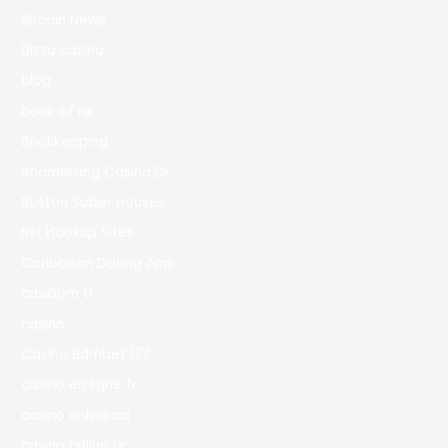
Bitcoin News
bizzo casino
blog
book of ra
Bookkeeping
Boomerang Casino DE
Boston Sober Houses
Bst Hookup Sites
Caribbean Dating App
casibom tr
casino
Casino Bdmbet 177
casino en ligne fr
casino onlina ca
casino online ar