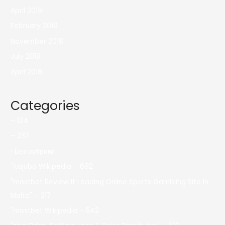
April 2019
February 2019
November 2018
July 2018
April 2018
Categories
– 124
– 237
! Без рубрики
"itajubá Wikipedia – 692
"mostbet Review It Leading Online Sports Gambling Site In
Malta" – 317
"mostbet Wikipedia – 542