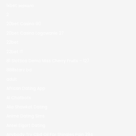
1xbet зеркало
2
20bet Casino 90
20bet Casino Logowanie 27
22bet
22bet IT
81 Slottica Demo Miss Cherry Fruits – 127
888starz bd
adult
African Dating App
AI Chatbots
Alia Shawkat Dating
Anime Dating Sims
Ansel Elgort Dating
Anybody Try Cbd Oil For Shingles Pain 394