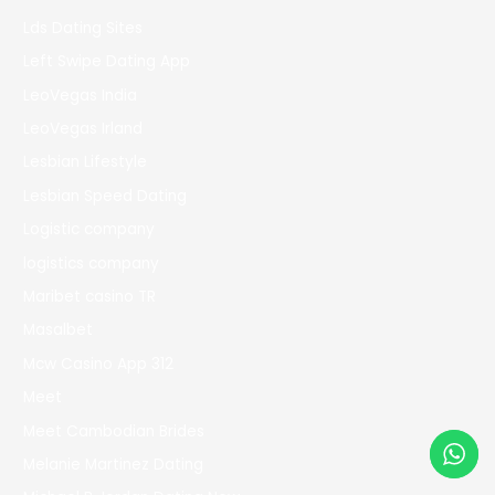
Lds Dating Sites
Left Swipe Dating App
LeoVegas India
LeoVegas Irland
Lesbian Lifestyle
Lesbian Speed Dating
Logistic company
logistics company
Maribet casino TR
Masalbet
Mcw Casino App 312
Meet
Meet Cambodian Brides
Melanie Martinez Dating