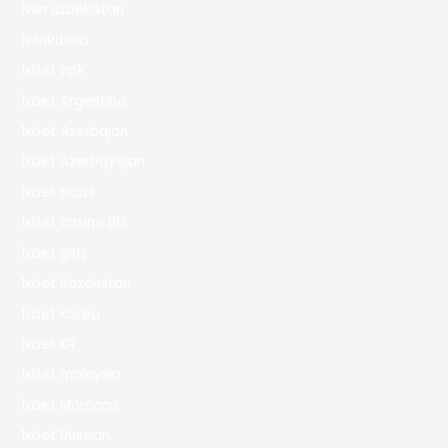
1win uzbekistan
1winRussia
1xbet apk
1xbet Argentina
1xbet Azerbajan
1xbet Azerbaydjan
1xbet Brazil
1xbet casino BD
1xbet giriş
1xbet Kazahstan
1xbet Korea
1xbet KR
1xbet malaysia
1xbet Morocco
1xbet Russian