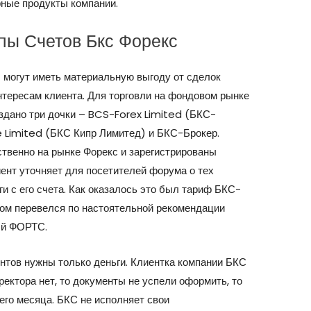
рные продукты компании.
пы Счетов Бкс Форекс
 могут иметь материальную выгоду от сделок
интересам клиента. Для торговли на фондовом рынке
здано три дочки – BCS-Forex Limited (БКС-
e Limited (БКС Кипр Лимитед) и БКС-Брокер.
твенно на рынке Форекс и зарегистрированы
иент уточняет для посетителей форума о тех
и с его счета. Как оказалось это был тариф БКС-
отом перевелся по настоятельной рекомендации
ый ФОРТС.
ентов нужны только деньги. Клиентка компании БКС
иректора нет, то документы не успели оформить, то
его месяца. БКС не исполняет свои