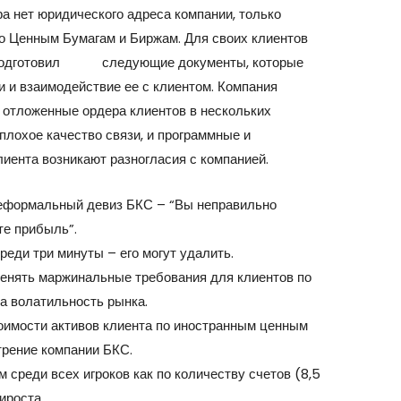
ра нет юридического адреса компании, только
о Ценным Бумагам и Биржам. Для своих клиентов
подготовил
Forex
следующие документы, которые
 и взаимодействие ее с клиентом. Компания
ь отложенные ордера клиентов в нескольких
 плохое качество связи, и программные и
клиента возникают разногласия с компанией.
 неформальный девиз БКС – “Вы неправильно
те прибыль”.
ереди три минуты – его могут удалить.
енять маржинальные требования для клиентов по
а волатильность рынка.
оимости активов клиента по иностранным ценным
трение компании БКС.
 среди всех игроков как по количеству счетов (8,5
рироста.