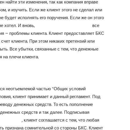
н найти эти изменения, так как компания вправе
м, и изучить. Если же клиент этого не сделал или
не будет исполнять его поручения. Если же он этого
не хотел. И вновь,
bcs online личный кабинет
все
ия – проблемы клиента. Клиент предоставляет БКС
 счет клиента. При этом никаких претензий или
ыть. Все убытки, связанные с тем, что денежные
я на плечи клиента.
тся неотъемлемой частью “Общих условий
ловия, клиент принимает и данный регламент. Под
реводу денежных средств. То есть пополнение
д денежных средств и так далее. Подписывая
-review.ru/
, клиент соглашается с тем, что любая
ть признана сомнительной со стороны БКС. Клиент