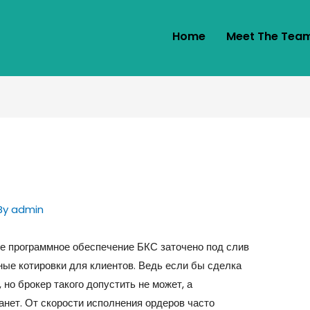
Home
Meet The Tea
By
admin
же программное обеспечение БКС заточено под слив
ные котировки для клиентов. Ведь если бы сделка
но брокер такого допустить не может, а
анет. От скорости исполнения ордеров часто