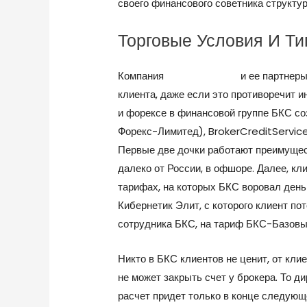
своего финансового советника структу
Торговые Условия И Ти
Компания
брокер рейтинг
и ее партнеры
клиента, даже если это противоречит 
и форексе в финансовой группе БКС со
Форекс-Лимитед), BrokerCreditServic
Первые две дочки работают преимущес
далеко от России, в офшоре. Далее, кл
тарифах, на которых БКС воровал деньг
Кибернетик Элит, с которого клиент п
сотрудника БКС, на тариф БКС-Базов
Никто в БКС клиентов не ценит, от кли
не может закрыть счет у брокера. То д
расчет придет только в конце следующ