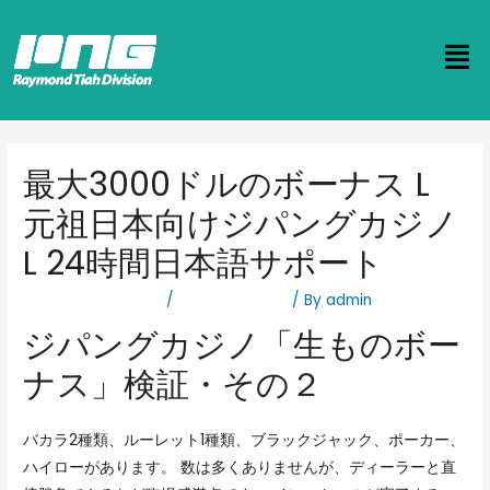
最大3000ドルのボーナス L
元祖日本向けジパングカジノ
L 24時間日本語サポート
Leave a Comment
/
Uncategorized
/ By
admin
ジパングカジノ「生ものボー
ナス」検証・その２
バカラ2種類、ルーレット1種類、ブラックジャック、ポーカー、
ハイローがあります。 数は多くありませんが、ディーラーと直