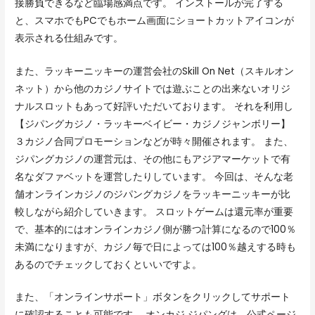
接勝負できるなど臨場感満点です。 インストールが完了する
と、スマホでもPCでもホーム画面にショートカットアイコンが
表示される仕組みです。
また、ラッキーニッキーの運営会社のSkill On Net（スキルオン
ネット）から他のカジノサイトでは遊ぶことの出来ないオリジ
ナルスロットもあって好評いただいております。 それを利用し
【ジパングカジノ・ラッキーベイビー・カジノジャンボリー】
３カジノ合同プロモーションなどが時々開催されます。 また、
ジパングカジノの運営元は、その他にもアジアマーケットで有
名なダファベットを運営したりしています。 今回は、そんな老
舗オンラインカジノのジパングカジノをラッキーニッキーが比
較しながら紹介していきます。 スロットゲームは還元率が重要
で、基本的にはオンラインカジノ側が勝つ計算になるので100％
未満になりますが、カジノ毎で日によっては100％越えする時も
あるのでチェックしておくといいですよ。
また、「オンラインサポート」ボタンをクリックしてサポート
に確認することも可能です。 オンカジ ジパングは、公式ページ