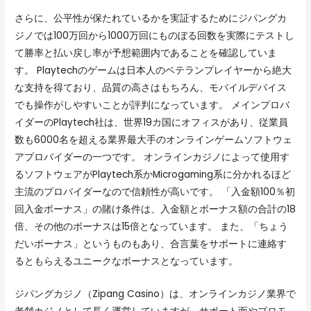
さらに、公平性が保たれているかを実証するためにジパングカ
ジノでは100万回から1000万回にものぼる回数を実際にテストし
て勝率と払い戻し率が予想範囲内であることを確認していま
す。 Playtechのゲームは日本人のベテランプレイヤーから絶大
な支持を得ており、品質の高さはもちろん、モバイルデバイス
でも操作がしやすいことが評判になっています。 メインプロバ
イダーのPlaytech社は、世界19カ国にオフィスがあり、従業員
数も6000名を超える業界最大手のオンラインゲームソフトウェ
アプロバイダーの一つです。 オンラインカジノによって使用す
るソフトウェアがPlaytech系かMicrogaming系に分かれるほど
主流のプロバイダーなので信頼性が高いです。 「入金額100％初
回入金ボーナス」の賭け条件は、入金額とボーナス額の合計の18
倍、その他のボーナスは15倍となっています。 また、「ちょう
だいボーナス」というものもあり、合言葉をサポートに連絡す
るともらえるユニークなボーナスとなっています。
ジパングカジノ（Zipang Casino）は、オンラインカジノ業界で