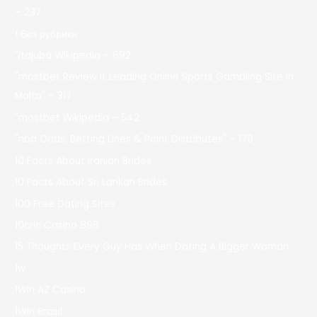
– 237
! Без рубрики
"itajubá Wikipedia – 692
"mostbet Review It Leading Online Sports Gambling Site In
Malta" – 317
"mostbet Wikipedia – 542
"nba Odds, Betting Lines & Point Distributes" – 179
10 Facts About Iranian Brides
10 Facts About Sri Lankan Brides
100 Free Dating Sites
10cric Casino 896
15 Thoughts Every Guy Has When Dating A Bigger Woman
1w
1Win AZ Casino
1Win Brasil