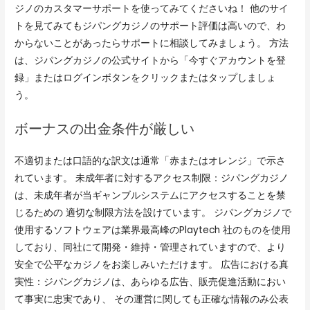
ジノのカスタマーサポートを使ってみてくださいね！ 他のサイ
トを見てみてもジパングカジノのサポート評価は高いので、わ
からないことがあったらサポートに相談してみましょう。 方法
は、ジパングカジノの公式サイトから「今すぐアカウントを登
録」またはログインボタンをクリックまたはタップしましょ
う。
ボーナスの出金条件が厳しい
不適切または口語的な訳文は通常「赤またはオレンジ」で示さ
れています。 未成年者に対するアクセス制限：ジパングカジノ
は、未成年者が当ギャンブルシステムにアクセスすることを禁
じるための 適切な制限方法を設けています。 ジパングカジノで
使用するソフトウェアは業界最高峰のPlaytech 社のものを使用
しており、同社にて開発・維持・管理されていますので、より
安全で公平なカジノをお楽しみいただけます。 広告における真
実性：ジパングカジノは、あらゆる広告、販売促進活動におい
て事実に忠実であり、 その運営に関しても正確な情報のみ公表