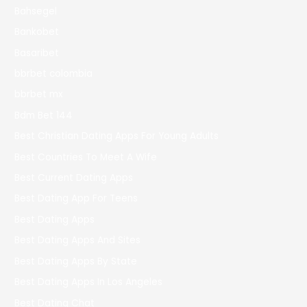
Bahsegel
Bankobet
Basaribet
bbrbet colombia
bbrbet mx
Bdm Bet 144
Best Christian Dating Apps For Young Adults
Best Countries To Meet A Wife
Best Current Dating Apps
Best Dating App For Teens
Best Dating Apps
Best Dating Apps And Sites
Best Dating Apps By State
Best Dating Apps In Los Angeles
Best Dating Chat