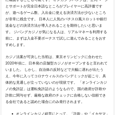
とサポートが完全日本語なところがプレイヤーに高評価です
が、遊べるゲーム数、入出金に使える決済方法が少ないところ
が非常に残念です。 日本人に人気のパチスロ風スロットや銀行
送金などの決済方法が導入されることを期待したいと思いま
す。 ジパングカジノが気になる人は、リアルマネーを利用する
前に、まずは入金不要ボーナスで試しに遊んでみることをおす
すめします。
カジノ法案が可決した当初は、東京オリンピックに合わせた
2020年頃に、日本発の店舗型カジノがオープンすると言われて
いました。 しかし、自治体の反対などで大幅に遅れが出たう
え、今年に入ってコロナウィルスのパンデミックが起こり、具
体的な見通しが立っていないのが現状です。 「オンラインカジ
ノの免許証」は運転免許証のようなもので、国の政府が詐欺や
詐欺に関与せず、厳格な政府のチェックに合格しない信頼でき
る会社であると認めた場合にのみ発行されます。
オンラインカジノ経営にとって、「詐欺」や「イカサマ」