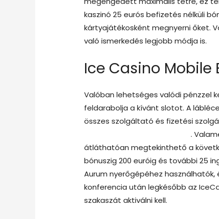
megengedett maximális tétre, ez tel
kaszinó 25 eurós befizetés nélküli bó
kártyajátékosként megnyerni őket. Va
való ismerkedés legjobb módja is.
Ice Casino Mobile 
Valóban lehetséges valódi pénzzel ke
feldarabolja a kívánt slotot. A láblé
összes szolgáltató és fizetési szolg
tapasztalatok jégkaszinóban
. Valam
átláthatóan megtekinthető a követke
bónuszig 200 euróig és további 25 in
Aurum nyerőgépéhez használhatók, é
konferencia után legkésőbb az IceCa
szakaszát aktiválni kell.