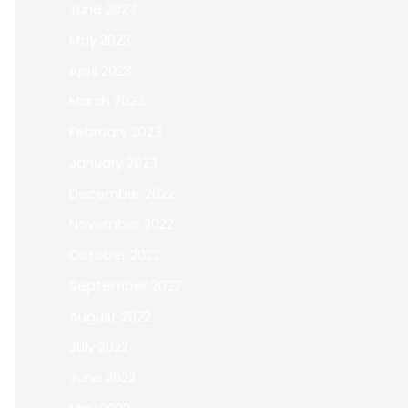
June 2023
May 2023
April 2023
March 2023
February 2023
January 2023
December 2022
November 2022
October 2022
September 2022
August 2022
July 2022
June 2022