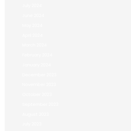
July 2024
June 2024
May 2024
April 2024
March 2024
February 2024
January 2024
December 2023
November 2023
October 2023
September 2023
August 2023
July 2023