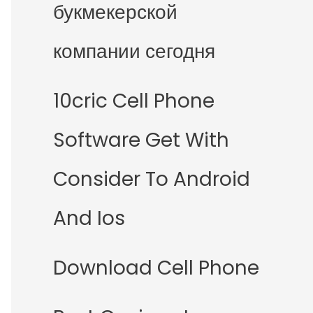
букмекерской
компании сегодня
10cric Cell Phone
Software Get With
Consider To Android
And Ios
Download Cell Phone