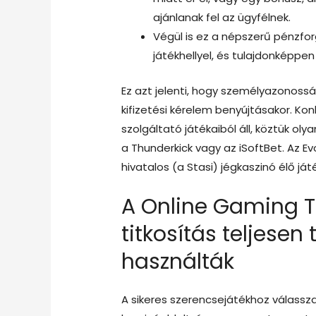
ajánlanak fel az ügyfélnek.
Végül is ez a népszerű pénzfor
játékhellyel, és tulajdonképpen
Ez azt jelenti, hogy személyazonossá
kifizetési kérelem benyújtásakor. Ko
szolgáltató játékaiból áll, köztük oly
a Thunderkick vagy az iSoftBet. Az E
hivatalos (a Stasi) jégkaszinó élő já
A Online Gaming Te
titkosítás teljesen
használták
A sikeres szerencsejátékhoz válassza