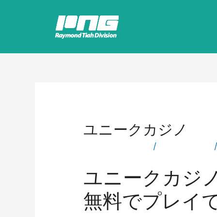
ユニークカジノ
Leave a Comment
/
Uncategorized
/
ユニークカジノ Uni
無料でプレイ