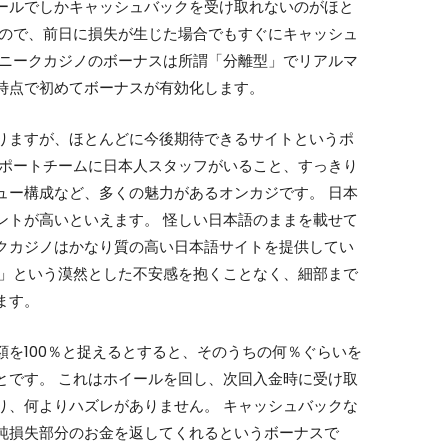
ールでしかキャッシュバックを受け取れないのがほと
なので、前日に損失が生じた場合でもすぐにキャッシュ
ユニークカジノのボーナスは所謂「分離型」でリアルマ
時点で初めてボーナスが有効化します。
りますが、ほとんどに今後期待できるサイトというポ
サポートチームに日本人スタッフがいること、すっきり
ュー構成など、多くの魅力があるオンカジです。 日本
ントが高いといえます。 怪しい日本語のままを載せて
クカジノはかなり質の高い日本語サイトを提供してい
？」という漠然とした不安感を抱くことなく、細部まで
ます。
を100％と捉えるとすると、そのうちの何％ぐらいを
とです。 これはホイールを回し、次回入金時に受け取
り、何よりハズレがありません。 キャッシュバックな
純損失部分のお金を返してくれるというボーナスで