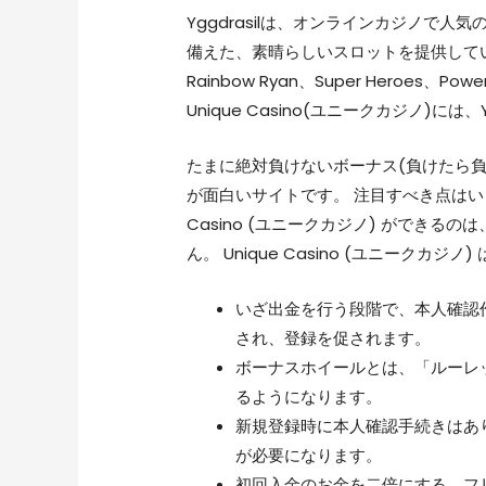
Yggdrasilは、オンラインカジノで
備えた、素晴らしいスロットを提供しています。
Rainbow Ryan、Super Heroes、Po
Unique Casino(ユニークカジノ)には
たまに絶対負けないボーナス(負けたら
が面白いサイトです。 注目すべき点はいく
Casino (ユニークカジノ) ができ
ん。 Unique Casino (ユニーク
いざ出金を行う段階で、本人確認
され、登録を促されます。
ボーナスホイールとは、「ルーレ
るようになります。
新規登録時に本人確認手続きはあ
が必要になります。
初回入金のお金を二倍にする、フ