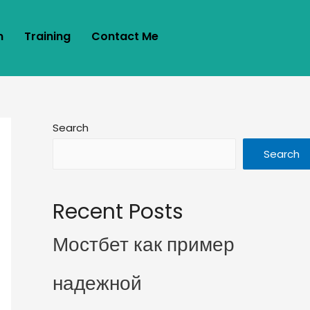
m
Training
Contact Me
Search
Search
Recent Posts
Мостбет как пример
надежной