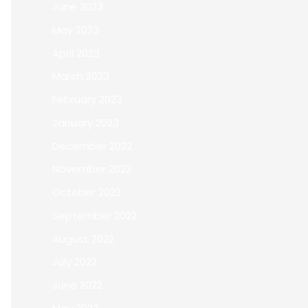
June 2023
May 2023
April 2023
March 2023
February 2023
January 2023
December 2022
November 2022
October 2022
September 2022
August 2022
July 2022
June 2022