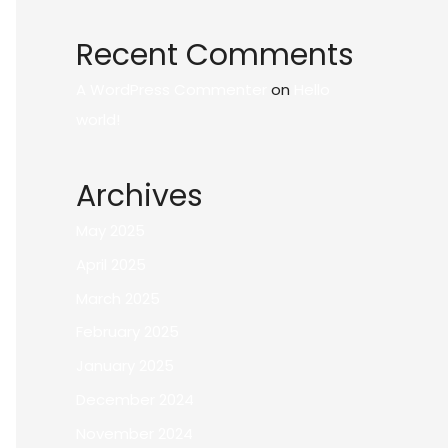
Recent Comments
A WordPress Commenter
on
Hello
world!
Archives
May 2025
April 2025
March 2025
February 2025
January 2025
December 2024
November 2024