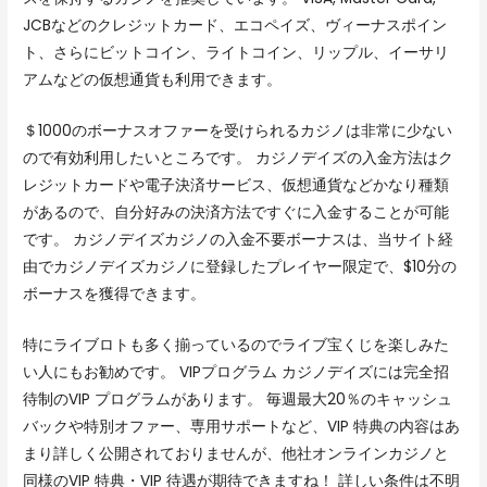
JCBなどのクレジットカード、エコペイズ、ヴィーナスポイン
ト、さらにビットコイン、ライトコイン、リップル、イーサリ
アムなどの仮想通貨も利用できます。
＄1000のボーナスオファーを受けられるカジノは非常に少ない
ので有効利用したいところです。 カジノデイズの入金方法はク
レジットカードや電子決済サービス、仮想通貨などかなり種類
があるので、自分好みの決済方法ですぐに入金することが可能
です。 カジノデイズカジノの入金不要ボーナスは、当サイト経
由でカジノデイズカジノに登録したプレイヤー限定で、$10分の
ボーナスを獲得できます。
特にライブロトも多く揃っているのでライブ宝くじを楽しみた
い人にもお勧めです。 VIPプログラム カジノデイズには完全招
待制のVIP プログラムがあります。 毎週最大20％のキャッシュ
バックや特別オファー、専用サポートなど、VIP 特典の内容はあ
まり詳しく公開されておりませんが、他社オンラインカジノと
同様のVIP 特典・VIP 待遇が期待できますね！ 詳しい条件は不明