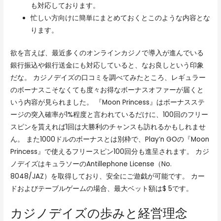
も対応しております。
忙しい方向けに簡単にまとめておくとこのような内容とな
ります。
欲を言えば、最近多くのオンラインカジノで導入が進んでいる
銀行振込や銀行送金にも対応していると、なお良しという印象
だな。 カジノデイズの口コミを調べてみたところ、レギュラー
のボーナスこそなくても度々お得なボーナスオファーが届くと
いう内容が見られました。 『Moon Princess』はボーナスステ
ージの突入確率が1%程度と言われているだけに、100回のフリー
スピンを貰えれば1回は大勝利のチャンスも訪れるかもしれませ
ん。 また1000ドルのボーナスとは別枠で、Play’n GOの『Moon
Princess』で使えるフリースピン100回分も進呈されます。 カジ
ノデイズはキュラソーのAntillephone License（No.
8048/JAZ）を取得しており、安全にご遊戯が可能です。 カー
ドおよびテーブルゲームの場合、最大ベット額は$ 5です。
カジノデイズの歩みと経営理念