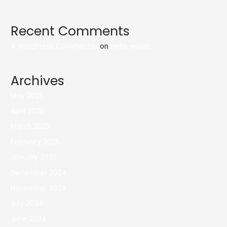
Recent Comments
A WordPress Commenter
on
Hello world!
Archives
May 2025
April 2025
March 2025
February 2025
January 2025
December 2024
November 2024
July 2024
June 2024