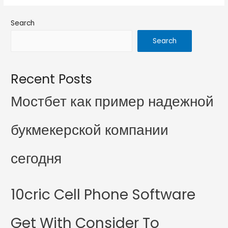
Search
Search
Recent Posts
Мостбет как пример надежной
букмекерской компании
сегодня
10cric Cell Phone Software
Get With Consider To