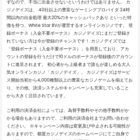
ずなので、不当に出金させないというわけではありません。 カ
ジノデイズは、 40社以上の豊富なゲーミングプロバイダ 24時
間以内の出金処理 最大20%のキャッシュバックあり といった特
徴を持つ、White Star BVが運営するオンラインカジノです。 登
録ボーナス（入金不要ボーナス） カジノデイズにまだご登録さ
れていない方は今が登録のチャンスです！ カジノデイズでは
「登録ボーナス（入金不要ボーナス）」を用意しており、アカ
ウントの登録を行うだけで10ドルのボーナスが登録後のアカウン
トに進呈されます。 初心者から上級者まで誰もが楽しめる大人
気オンラインカジノ「カジノデイズ」。 カジノデイズはサービ
ス開始当初から4,000種類以上の豊富なカジノゲームを揃えてお
り、その他、決済システムやキャンペーンも充実していること
から大きく注目されています。
ご利用の決済会社によっては、為替手数料やその他手数料がか
かる場合もありますので、ご利用の決済会社までお問い合わせ
ください。 ※キャンペーン内容は変更及び中止される可能性が
ありますので、都度カジノデイズのホームページにてご自身で