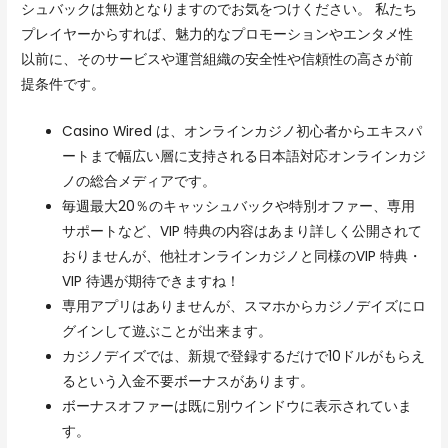
シュバックは無効となりますのでお気をつけください。 私たち
プレイヤーからすれば、魅力的なプロモーションやエンタメ性
以前に、そのサービスや運営組織の安全性や信頼性の高さが前
提条件です。
Casino Wired は、オンラインカジノ初心者からエキスパ
ートまで幅広い層に支持される日本語対応オンラインカジ
ノの総合メディアです。
毎週最大20％のキャッシュバックや特別オファー、専用
サポートなど、VIP 特典の内容はあまり詳しく公開されて
おりませんが、他社オンラインカジノと同様のVIP 特典・
VIP 待遇が期待できますね！
専用アプリはありませんが、スマホからカジノデイズにロ
グインして遊ぶことが出来ます。
カジノデイズでは、新規で登録するだけで10ドルがもらえ
るという入金不要ボーナスがあります。
ボーナスオファーは既に別ウインドウに表示されていま
す。