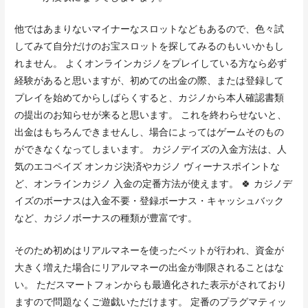
他ではあまりないマイナーなスロットなどもあるので、色々試
してみて自分だけのお宝スロットを探してみるのもいいかもし
れません。 よくオンラインカジノをプレイしている方なら必ず
経験があると思いますが、初めての出金の際、または登録して
プレイを始めてからしばらくすると、カジノから本人確認書類
の提出のお知らせが来ると思います。 これを終わらせないと、
出金はもちろんできませんし、場合によってはゲームそのもの
ができなくなってしまいます。 カジノデイズの入金方法は、人
気のエコペイズ オンカジ決済やカジノ ヴィーナスポイントな
ど、オンラインカジノ 入金の定番方法が使えます。 🍀 カジノデ
イズのボーナスは入金不要・登録ボーナス・キャッシュバック
など、カジノボーナスの種類が豊富です。
そのため初めはリアルマネーを使ったベットが行われ、資金が
大きく増えた場合にリアルマネーの出金が制限されることはな
い。 ただスマートフォンからも最適化された表示がされており
ますので問題なくご遊戯いただけます。 定番のプラグマティッ