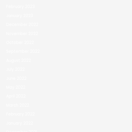
February 2023
January 2023
December 2022
November 2022
October 2022
September 2022
August 2022
July 2022
June 2022
May 2022
April 2022
March 2022
February 2022
January 2022