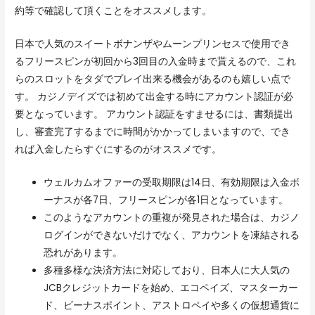
約等で確認して頂くことをオススメします。
日本で人気のスイートボナンザやムーンプリンセスで使用でき
るフリースピンが初回から3回目の入金時まで貰えるので、これ
らのスロットをタダでプレイ出来る機会があるのも嬉しい点で
す。 カジノデイズでは初めて出金する時にアカウント認証が必
要となっています。 アカウント認証をすませるには、書類提出
し、審査完了するまでに時間がかかってしまいますので、でき
れば入金したらすぐにするのがオススメです。
ウェルカムオファーの受取期限は14日、有効期限は入金ボ
ーナスが各7日、フリースピンが各1日となっています。
このようなアカウントの重複が発見された場合は、カジノ
ログインができないだけでなく、アカウントを凍結される
恐れがあります。
多種多様な決済方法に対応しており、日本人に大人気の
JCBクレジットカードを始め、エコペイズ、マスターカー
ド、ビーナスポイント、アストロペイや多くの仮想通貨に