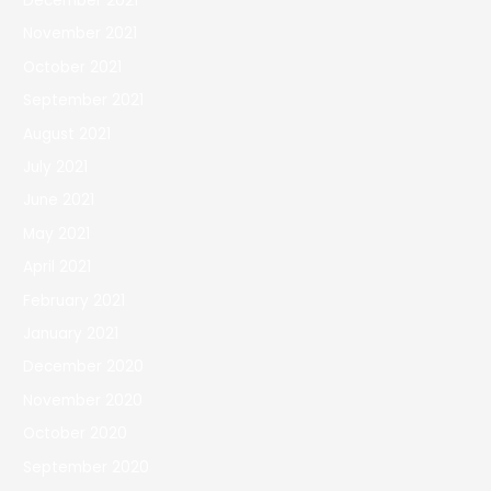
December 2021
November 2021
October 2021
September 2021
August 2021
July 2021
June 2021
May 2021
April 2021
February 2021
January 2021
December 2020
November 2020
October 2020
September 2020