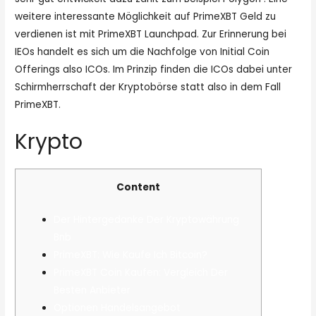
weitere interessante Möglichkeit auf PrimeXBT Geld zu
verdienen ist mit PrimeXBT Launchpad. Zur Erinnerung bei
IEOs handelt es sich um die Nachfolge von Initial Coin
Offerings also ICOs. Im Prinzip finden die ICOs dabei unter
Schirmherrschaft der Kryptobörse statt also in dem Fall
PrimeXBT.
Krypto
Content
Der Hintergedanke Der Kryptowährung
Bnb
PrimeXBT: Wie Kaufe Ich Bitcoin?
PrimeXBT Coin Kaufen: Vergleich Der
Besten Anbieter
Optionen Handelsangebot