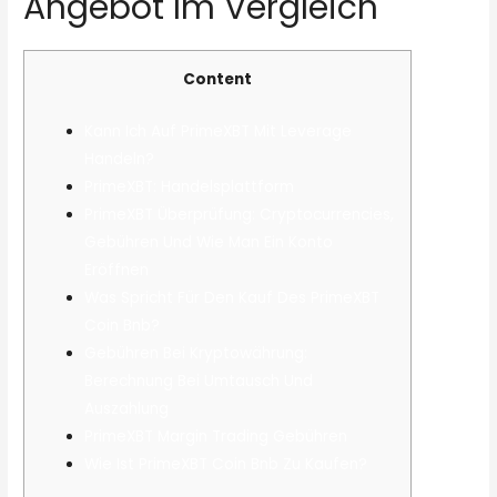
Angebot Im Vergleich
Content
Kann Ich Auf PrimeXBT Mit Leverage
Handeln?
PrimeXBT: Handelsplattform
PrimeXBT Überprüfung: Cryptocurrencies,
Gebühren Und Wie Man Ein Konto
Eröffnen
Was Spricht Für Den Kauf Des PrimeXBT
Coin Bnb?
Gebühren Bei Kryptowährung:
Berechnung Bei Umtausch Und
Auszahlung
PrimeXBT Margin Trading Gebühren
Wie Ist PrimeXBT Coin Bnb Zu Kaufen?