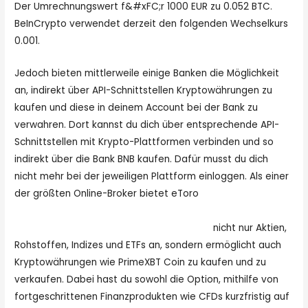
Der Umrechnungswert f&#xFC;r 1000 EUR zu 0.052 BTC.
BeInCrypto verwendet derzeit den folgenden Wechselkurs
0.001.
Jedoch bieten mittlerweile einige Banken die Möglichkeit
an, indirekt über API-Schnittstellen Kryptowährungen zu
kaufen und diese in deinem Account bei der Bank zu
verwahren. Dort kannst du dich über entsprechende API-
Schnittstellen mit Krypto-Plattformen verbinden und so
indirekt über die Bank BNB kaufen. Dafür musst du dich
nicht mehr bei der jeweiligen Plattform einloggen. Als einer
der größten Online-Broker bietet eToro
https://kulturnews.de/primexbt-erfahrungen-der-
komplette-ueberblick-ueber-die-boerse/
nicht nur Aktien,
Rohstoffen, Indizes und ETFs an, sondern ermöglicht auch
Kryptowährungen wie PrimeXBT Coin zu kaufen und zu
verkaufen. Dabei hast du sowohl die Option, mithilfe von
fortgeschrittenen Finanzprodukten wie CFDs kurzfristig auf