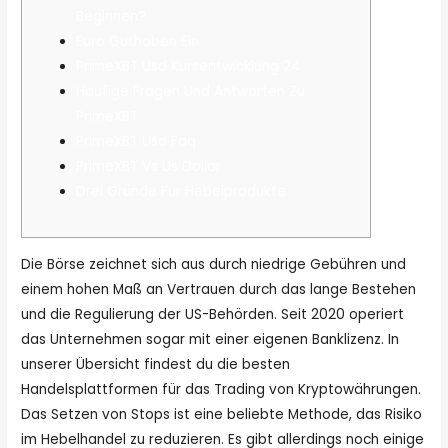
Beginnen?
Euro Guthaben Ein
PrimeXBT Usd Kursentwicklung 24
Häufige Fragen Und Antworten Zu
PrimeXBT
PrimeXBT Usd Faq
PrimeXBT Vs Us Dollar
Drei Gründe Für Hebelprodukte
Die Börse zeichnet sich aus durch niedrige Gebühren und
einem hohen Maß an Vertrauen durch das lange Bestehen
und die Regulierung der US-Behörden. Seit 2020 operiert
das Unternehmen sogar mit einer eigenen Banklizenz. In
unserer Übersicht findest du die besten
Handelsplattformen für das Trading von Kryptowährungen.
Das Setzen von Stops ist eine beliebte Methode, das Risiko
im Hebelhandel zu reduzieren. Es gibt allerdings noch einige