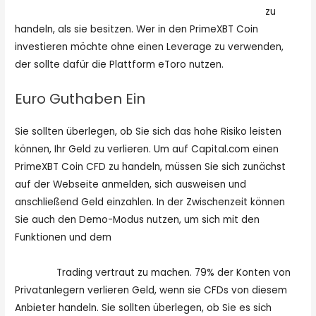
https://www.sitejabber.com/reviews/primexbt.com
zu
handeln, als sie besitzen. Wer in den PrimeXBT Coin
investieren möchte ohne einen Leverage zu verwenden,
der sollte dafür die Plattform eToro nutzen.
Euro Guthaben Ein
Sie sollten überlegen, ob Sie sich das hohe Risiko leisten
können, Ihr Geld zu verlieren. Um auf Capital.com einen
PrimeXBT Coin CFD zu handeln, müssen Sie sich zunächst
auf der Webseite anmelden, sich ausweisen und
anschließend Geld einzahlen. In der Zwischenzeit können
Sie auch den Demo-Modus nutzen, um sich mit den
Funktionen und dem
https://kulturnews.de/primexbt-
erfahrungen-der-komplette-ueberblick-ueber-die-
boerse/
Trading vertraut zu machen. 79% der Konten von
Privatanlegern verlieren Geld, wenn sie CFDs von diesem
Anbieter handeln. Sie sollten überlegen, ob Sie es sich