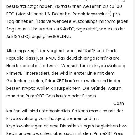
best&#xE4;tigt haben, k&#xF6;nnen weiterhin bis zu 100
BTC (vier Millionen US-Dollar bei Redaktionsschluss) pro
Tag abheben. "Das verwendete Auszahlungslimit wird jeden
Tag um null Uhr wieder zur&#xFC;ckgesetzt", wie es in der
Ank&#xFC;ndigung hei&#xDF;t.
Allerdings zeigt der Vergleich von justTRADE und Trade
Republic, dass justTRADE das deutlich eingeschränktere
Handelsangebot aufweist. Wer sich für die Kryptowährung
PrimeXBT interessiert, der wird in erster Linie mit dem
Gedanken spielen, PrimeXBT kaufen zu wollen und in der
besten Krypto Wallet abzuspeichern. Die Gründe, warum
man den PrimeXBT Coin kaufen oder Bitcoin
https://www.sitejabber.com/reviews/primexbt.com
Cash
kaufen will, sind unterschiedlich. So kann man sich mit der
Kryptowährung vom Fiatgeld trennen und mit
Kryptowährungen diverse Dienstleistungen begleichen bzw.
Rechnungen bezahlen, aber auch mit dem PrimeXBT Preis