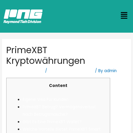
PrimeXBT
Kryptowährungen
Leave a Comment
/
prime xbt erfahrungen
/ By
admin
Content
Eigene Visa Für Kunden
PrimeXBT Betrug? Vermögensverlust
Nach Betrugsmasche?
Gibt Es Eine PrimeXBT Wallet?
Welche Vorteile Bietet PrimeXBT Smart